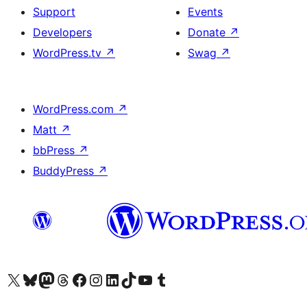
Support
Events
Developers
Donate
↗
WordPress.tv
↗
Swag
↗
WordPress.com
↗
Matt
↗
bbPress
↗
BuddyPress
↗
Visit our X (formerly Twitter) account
Visit our Bluesky account
Visit our Mastodon account
Visit our Threads account
Visit our Facebook page
Visit our Instagram account
Visit our LinkedIn account
Visit our TikTok account
Visit our YouTube channel
Visit our Tumblr account