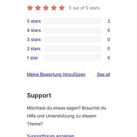
5
out of 5 stars.
5 stars
2
2
4 stars
0
5-
0
3 stars
0
star
4-
0
reviews
2 stars
0
star
3-
0
reviews
1 star
0
star
2-
0
reviews
star
1-
reviews
Meine Bewertung hinzufügen
See all
reviews
star
reviews
Support
Möchtest du etwas sagen? Brauchst du
Hilfe und Unterstützung zu diesem
Theme?
Supportforum anzeigen