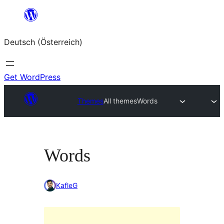
Zum
Inhalt
Deutsch (Österreich)
springen
Get WordPress
Themes
All themes
Words
Words
KafleG