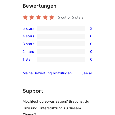
Bewertungen
5
out of 5 stars.
5 stars
3
3
4 stars
0
5-
0
3 stars
0
star
4-
0
reviews
2 stars
0
star
3-
0
reviews
1 star
0
star
2-
0
reviews
star
1-
reviews
Meine Bewertung hinzufügen
See all
reviews
star
reviews
Support
Möchtest du etwas sagen? Brauchst du
Hilfe und Unterstützung zu diesem
Theme?