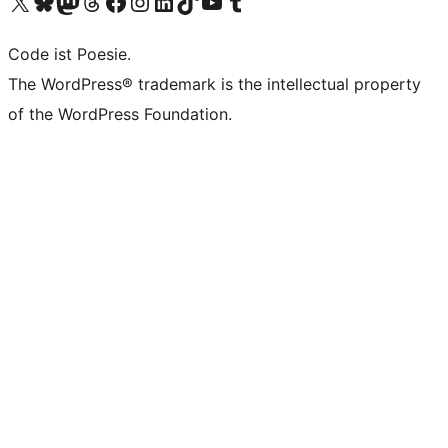
Visit our X (formerly Twitter) account
Visit our Bluesky account
Visit our Mastodon account
Visit our Threads account
Visit our Facebook page
Visit our Instagram account
Visit our LinkedIn account
Visit our TikTok account
Visit our YouTube channel
Visit our Tumblr account
Code ist Poesie.
The WordPress® trademark is the intellectual property
of the WordPress Foundation.