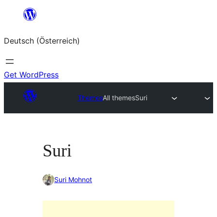
Zum
Inhalt
Deutsch (Österreich)
springen
Get WordPress
Themes
All themes
Suri
Suri
Suri Mohnot