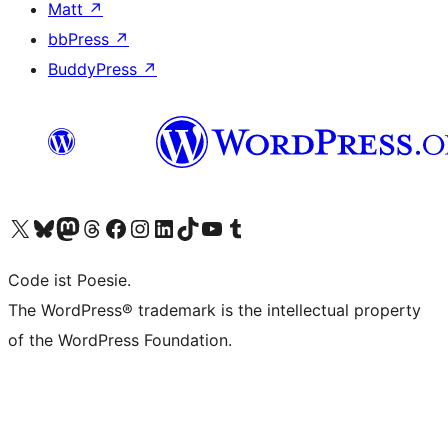
Matt
↗
bbPress
↗
BuddyPress
↗
Visit our X (formerly Twitter) account
Visit our Bluesky account
Visit our Mastodon account
Visit our Threads account
Visit our Facebook page
Visit our Instagram account
Visit our LinkedIn account
Visit our TikTok account
Visit our YouTube channel
Visit our Tumblr account
Code ist Poesie.
The WordPress® trademark is the intellectual property
of the WordPress Foundation.