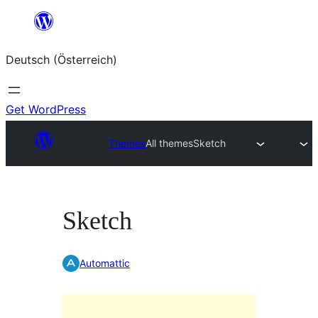
Zum
Inhalt
Deutsch (Österreich)
springen
Get WordPress
Themes
All themes
Sketch
Sketch
Automattic