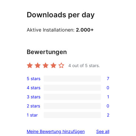
Downloads per day
Aktive Installationen:
2.000+
Bewertungen
4
out of 5 stars.
5 stars
7
7
4 stars
0
5-
0
3 stars
1
star
4-
1
reviews
2 stars
0
star
3-
0
reviews
1 star
2
star
2-
2
review
star
1-
reviews
Meine Bewertung hinzufügen
See all
reviews
star