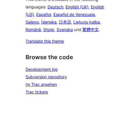
languages:
Deutsch
,
English (UK)
,
English
(US)
,
Español
,
Español de Venezuela
,
Galego
,
Íslenska
,
日本語
,
Lietuvių kalba
,
Română
,
Shqip
,
Svenska
und
繁體中文
.
Translate this theme
Browse the code
Development log
Subversion repository
Im Trac ansehen
Trac tickets