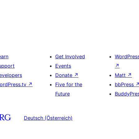
earn
Get Involved
WordPres
upport
Events
↗
evelopers
Donate
↗
Matt
↗
ordPress.tv
↗
Five for the
bbPress
Future
BuddyPre
Deutsch (Österreich)