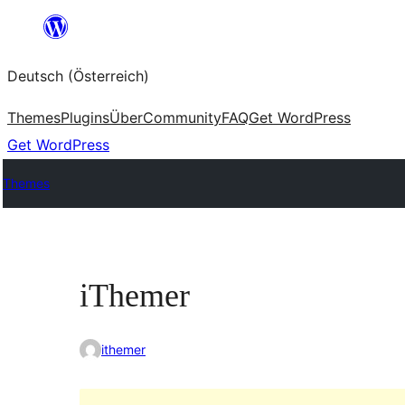
Zum
Inhalt
Deutsch (Österreich)
springen
Themes
Plugins
Über
Community
FAQ
Get WordPress
Get WordPress
Themes
iThemer
ithemer