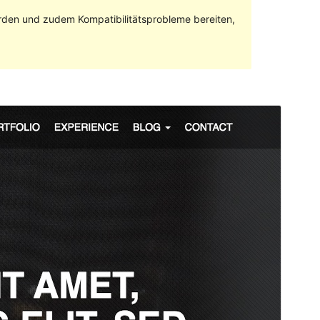
rden und zudem Kompatibilitätsprobleme bereiten,
Vorschau
Download
Version
1.3.2
Last updated
22. Dezember 2020
Active installations
60+
WordPress version
5.4.2
PHP version
7.4
Theme homepage