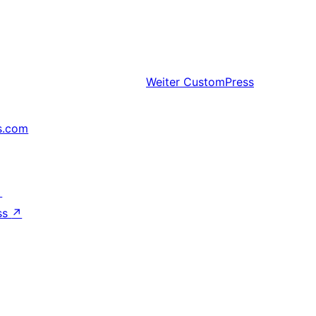
Weiter
CustomPress
s.com
↗
ss
↗