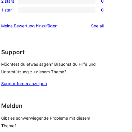
review
2 stars
0
star
3-
0
reviews
1 star
0
star
2-
0
reviews
star
1-
reviews
Meine Bewertung hinzufügen
See all
reviews
star
reviews
Support
Möchtest du etwas sagen? Brauchst du Hilfe und
Unterstützung zu diesem Theme?
Supportforum anzeigen
Melden
Gibt es schwerwiegende Probleme mit diesem
Theme?