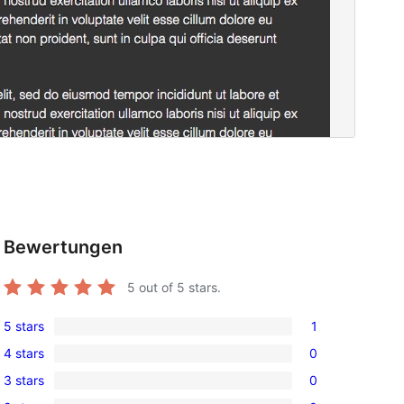
Bewertungen
5
out of 5 stars.
5 stars
1
1
4 stars
0
5-
0
3 stars
0
star
4-
0