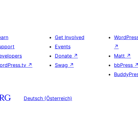
earn
Get Involved
WordPres
upport
Events
↗
evelopers
Donate
↗
Matt
↗
ordPress.tv
↗
Swag
↗
bbPress
BuddyPre
Deutsch (Österreich)