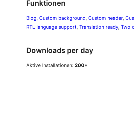
Funktionen
Blog
, 
Custom background
, 
Custom header
, 
Cus
RTL language support
, 
Translation ready
, 
Two 
Downloads per day
Aktive Installationen:
200+