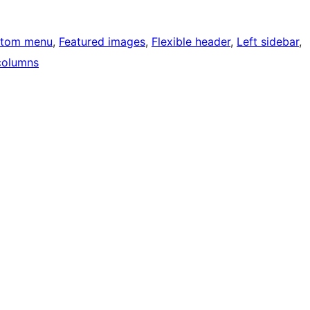
tom menu
, 
Featured images
, 
Flexible header
, 
Left sidebar
, 
columns