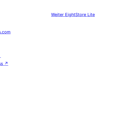
Weiter
EightStore Lite
s.com
↗
ss
↗