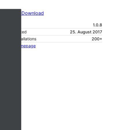
Vorschau
Download
Version
1.0.8
Last updated
25. August 2017
Active installations
200+
Theme homepage