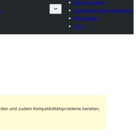
Submit a theme
s
Commercial theme companies
My favorites
Log in
rden und zudem Kompatibilitätsprobleme bereiten,