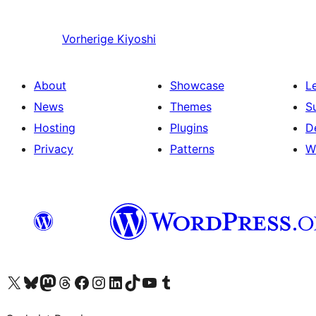
Vorherige
Kiyoshi
About
Showcase
L
News
Themes
S
Hosting
Plugins
D
Privacy
Patterns
W
Visit our X (formerly Twitter) account
Visit our Bluesky account
Visit our Mastodon account
Visit our Threads account
Visit our Facebook page
Visit our Instagram account
Visit our LinkedIn account
Visit our TikTok account
Visit our YouTube channel
Visit our Tumblr account