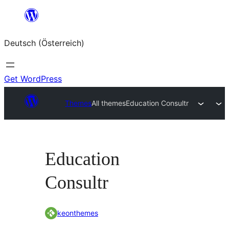
Zum
Inhalt
Deutsch (Österreich)
springen
Get WordPress
Themes
All themes
Education Consultr
Education
Consultr
keonthemes