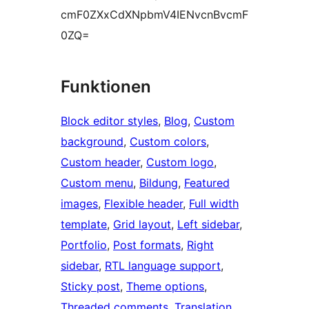
cmF0ZXxCdXNpbmV4IENvcnBvcmF
0ZQ=
Funktionen
Block editor styles
, 
Blog
, 
Custom
background
, 
Custom colors
, 
Custom header
, 
Custom logo
, 
Custom menu
, 
Bildung
, 
Featured
images
, 
Flexible header
, 
Full width
template
, 
Grid layout
, 
Left sidebar
, 
Portfolio
, 
Post formats
, 
Right
sidebar
, 
RTL language support
, 
Sticky post
, 
Theme options
, 
Threaded comments
, 
Translation