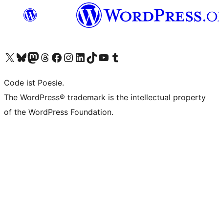
Visit our X (formerly Twitter) account
Visit our Bluesky account
Visit our Mastodon account
Visit our Threads account
Visit our Facebook page
Visit our Instagram account
Visit our LinkedIn account
Visit our TikTok account
Visit our YouTube channel
Visit our Tumblr account
Code ist Poesie.
The WordPress® trademark is the intellectual property
of the WordPress Foundation.