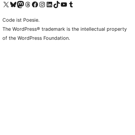
Visit our X (formerly Twitter) account
Visit our Bluesky account
Visit our Mastodon account
Visit our Threads account
Visit our Facebook page
Visit our Instagram account
Visit our LinkedIn account
Visit our TikTok account
Visit our YouTube channel
Visit our Tumblr account
Code ist Poesie.
The WordPress® trademark is the intellectual property
of the WordPress Foundation.