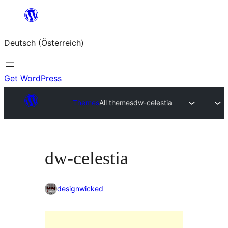
Zum
Inhalt
Deutsch (Österreich)
springen
Get WordPress
Themes
All themes
dw-celestia
dw-celestia
designwicked