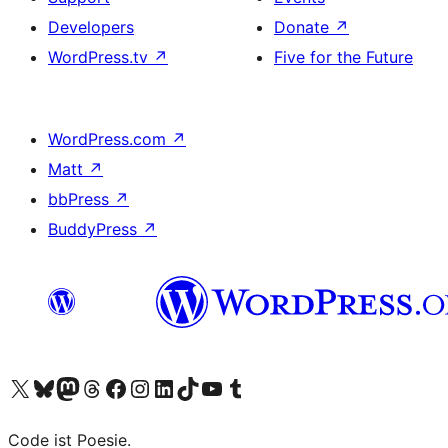
Developers
Donate
↗
WordPress.tv
↗
Five for the Future
WordPress.com
↗
Matt
↗
bbPress
↗
BuddyPress
↗
Visit our X (formerly Twitter) account
Visit our Bluesky account
Visit our Mastodon account
Visit our Threads account
Visit our Facebook page
Visit our Instagram account
Visit our LinkedIn account
Visit our TikTok account
Visit our YouTube channel
Visit our Tumblr account
Code ist Poesie.