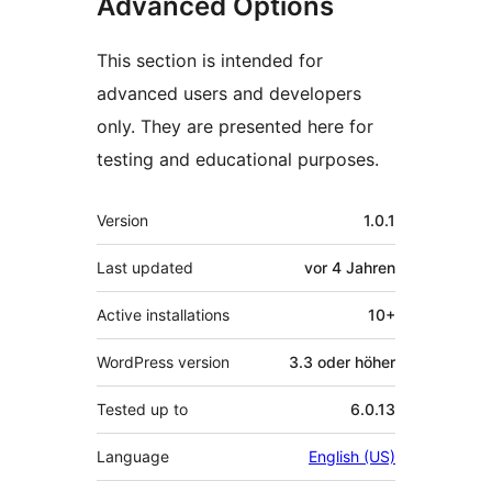
Advanced Options
This section is intended for
advanced users and developers
only. They are presented here for
testing and educational purposes.
Meta
Version
1.0.1
Last updated
vor
4 Jahren
Active installations
10+
WordPress version
3.3 oder höher
Tested up to
6.0.13
Language
English (US)