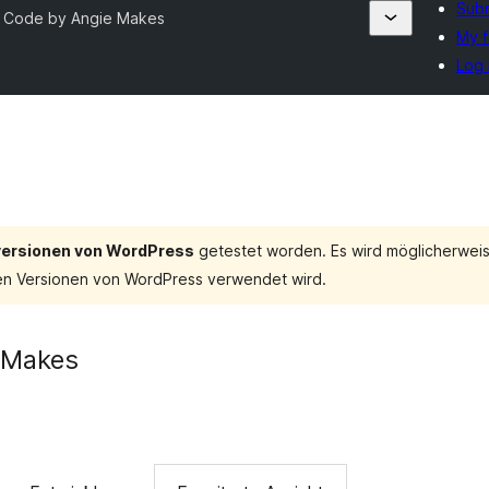
Subm
t Code by Angie Makes
My f
Log 
tversionen von WordPress
getestet worden. Es wird möglicherweis
en Versionen von WordPress verwendet wird.
 Makes