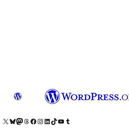
Visit our X (formerly Twitter) account
Visit our Bluesky account
Visit our Mastodon account
Visit our Threads account
Visit our Facebook page
Visit our Instagram account
Visit our LinkedIn account
Visit our TikTok account
Visit our YouTube channel
Visit our Tumblr account