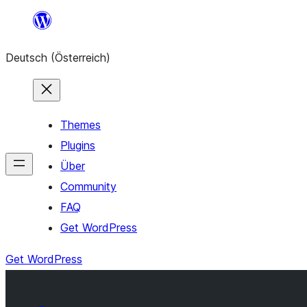
Zum
Inhalt
Deutsch (Österreich)
springen
Themes
Plugins
Über
Community
FAQ
Get WordPress
Get WordPress