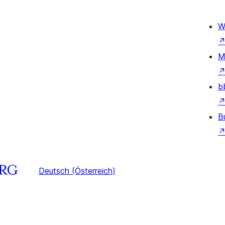
W
M
b
B
Deutsch (Österreich)