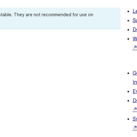
L
 stable. They are not recommended for use on
S
D
W
G
I
E
D
S