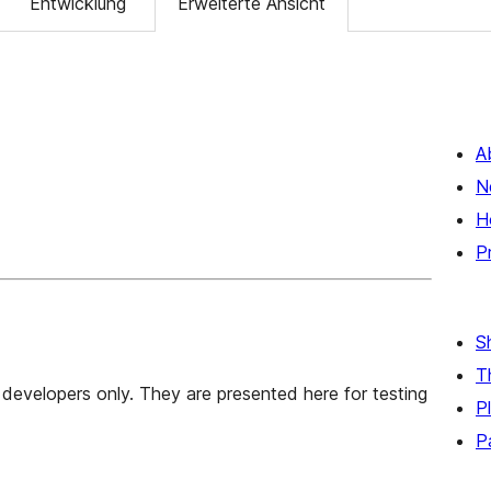
Entwicklung
Erweiterte Ansicht
A
N
H
P
S
T
developers only. They are presented here for testing
P
P