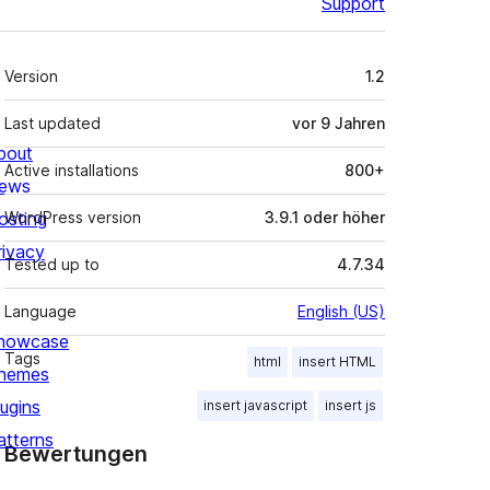
Support
Meta
Version
1.2
Last updated
vor
9 Jahren
bout
Active installations
800+
ews
osting
WordPress version
3.9.1 oder höher
rivacy
Tested up to
4.7.34
Language
English (US)
howcase
Tags
html
insert HTML
hemes
lugins
insert javascript
insert js
atterns
Bewertungen