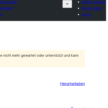
it a plugin
Submit a plugin
avorites
My favorites
in
Log in
e nicht mehr gewartet oder unterstützt und kann
Herunterladen