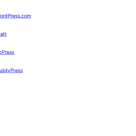
ordPress.com
↗
att
↗
bPress
↗
uddyPress
↗