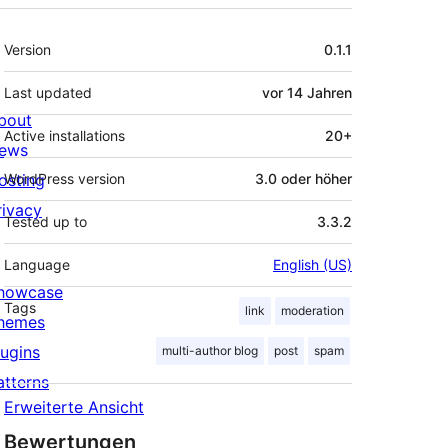
Meta
Version
0.1.1
Last updated
vor
14 Jahren
bout
Active installations
20+
ews
osting
WordPress version
3.0 oder höher
rivacy
Tested up to
3.3.2
Language
English (US)
howcase
Tags
link
moderation
hemes
lugins
multi-author blog
post
spam
atterns
Erweiterte Ansicht
Bewertungen