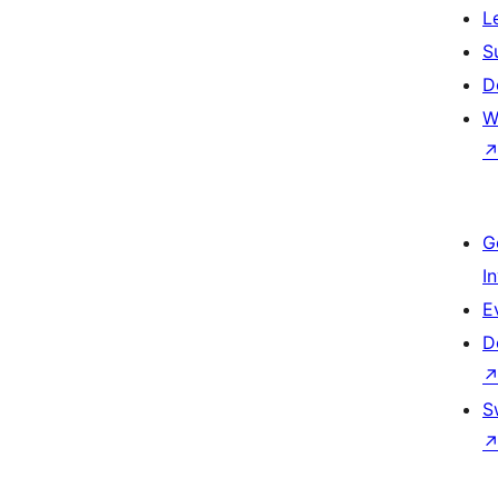
L
S
D
W
G
I
E
D
S