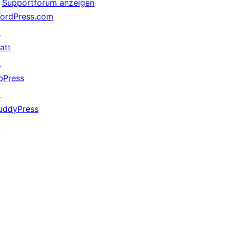
Supportforum anzeigen
ordPress.com
↗
att
↗
bPress
↗
uddyPress
↗