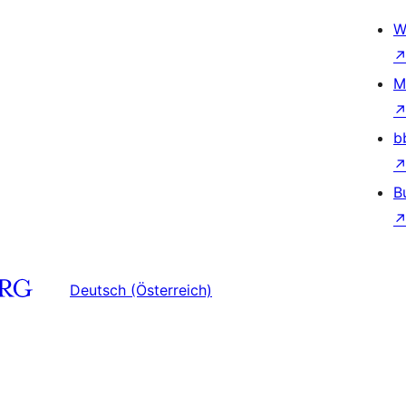
W
M
b
B
Deutsch (Österreich)