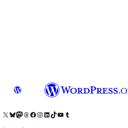
Visit our X (formerly Twitter) account
Visit our Bluesky account
Visit our Mastodon account
Visit our Threads account
Visit our Facebook page
Visit our Instagram account
Visit our LinkedIn account
Visit our TikTok account
Visit our YouTube channel
Visit our Tumblr account