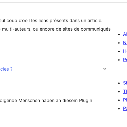
l coup d’oeil les liens présents dans un article.
s multi-auteurs, ou encore de sites de communiqués
A
N
H
P
icles ?
S
T
P
 Folgende Menschen haben an diesem Plugin
P