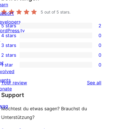
earn
5
out of 5 stars.
upport
evelopers
5 stars
2
2
ordPress.tv
4 stars
0
5-
↗
0
3 stars
0
star
4-
0
2 stars
0
reviews
star
3-
0
et
1 star
0
reviews
star
2-
0
nvolved
reviews
star
1-
vents
reviews
Your review
See all
reviews
star
onate
Support
reviews
↗
wag
Möchtest du etwas sagen? Brauchst du
↗
Unterstützung?