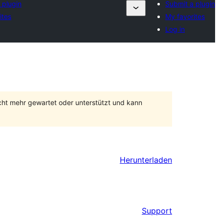
 plugin
Submit a plugin
ites
My favorites
Log in
cht mehr gewartet oder unterstützt und kann
Herunterladen
Support