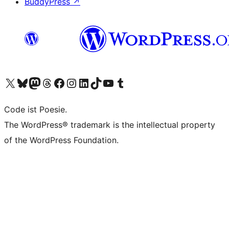
BuddyPress
↗
Visit our X (formerly Twitter) account
Visit our Bluesky account
Visit our Mastodon account
Visit our Threads account
Visit our Facebook page
Visit our Instagram account
Visit our LinkedIn account
Visit our TikTok account
Visit our YouTube channel
Visit our Tumblr account
Code ist Poesie.
The WordPress® trademark is the intellectual property
of the WordPress Foundation.