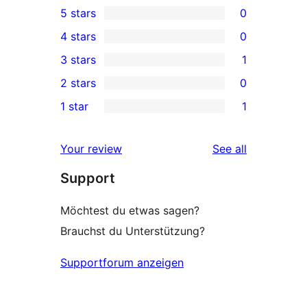
5 stars
0
0
4 stars
0
5-
0
3 stars
1
star
4-
1
2 stars
0
reviews
star
3-
0
1 star
1
reviews
star
2-
1
review
star
1-
reviews
Your review
See all
reviews
star
Support
review
Möchtest du etwas sagen?
Brauchst du Unterstützung?
Supportforum anzeigen