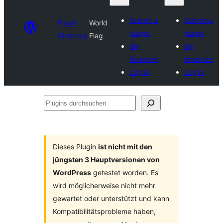
Submit a
Submit a
Plugin
World
plugin
plugin
Directory
Flag
My
My
favorites
favorites
Log in
Log in
Plugins
durchsuchen
Dieses Plugin
ist nicht mit den
jüngsten 3 Hauptversionen von
WordPress
getestet worden. Es
wird möglicherweise nicht mehr
gewartet oder unterstützt und kann
Kompatibilitätsprobleme haben,