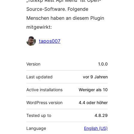
„Tutexp Rest Api Menu“ ist Open-
Source-Software. Folgende
Menschen haben an diesem Plugin
mitgewirkt:
Mitwirkende
tapos007
Meta
Version
1.0.0
Last updated
vor
9 Jahren
Active installations
Weniger als 10
WordPress version
4.4 oder höher
Tested up to
4.8.29
Language
English (US)