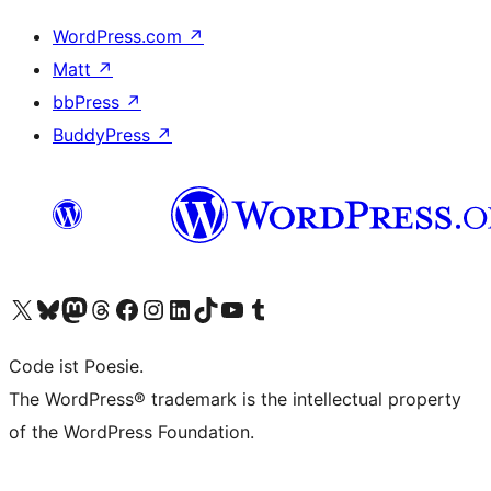
WordPress.com
↗
Matt
↗
bbPress
↗
BuddyPress
↗
Visit our X (formerly Twitter) account
Visit our Bluesky account
Visit our Mastodon account
Visit our Threads account
Visit our Facebook page
Visit our Instagram account
Visit our LinkedIn account
Visit our TikTok account
Visit our YouTube channel
Visit our Tumblr account
Code ist Poesie.
The WordPress® trademark is the intellectual property
of the WordPress Foundation.