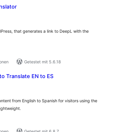
nslator
ewertungen
esamt
Press, that generates a link to DeepL with the
ionen
Getestet mit 5.6.18
uto Translate EN to ES
ewertungen
esamt
ntent from English to Spanish for visitors using the
ightweight.
ionen
Getestet mit 6.8.7