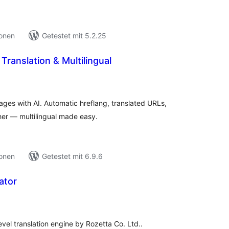
ionen
Getestet mit 5.2.25
Translation & Multilingual
ewertungen
esamt
uages with AI. Automatic hreflang, translated URLs,
er — multilingual made easy.
ionen
Getestet mit 6.9.6
ator
ewertungen
esamt
level translation engine by Rozetta Co. Ltd..