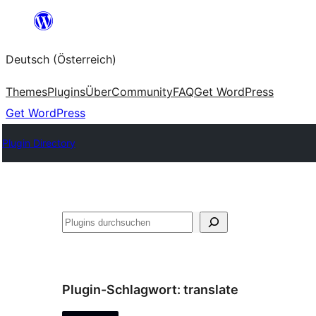
Zum
Inhalt
Deutsch (Österreich)
springen
Themes
Plugins
Über
Community
FAQ
Get WordPress
Get WordPress
Plugin Directory
Suchen
Plugin-Schlagwort:
translate