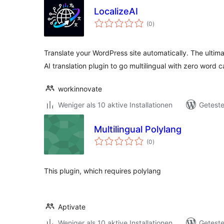
LocalizeAI
Bewertungen
(0
)
gesamt
Translate your WordPress site automatically. The ultima
AI translation plugin to go multilingual with zero word c
workinnovate
Weniger als 10 aktive Installationen
Geteste
Multilingual Polylang
Bewertungen
(0
)
gesamt
This plugin, which requires polylang
Aptivate
Weniger als 10 aktive Installationen
Geteste