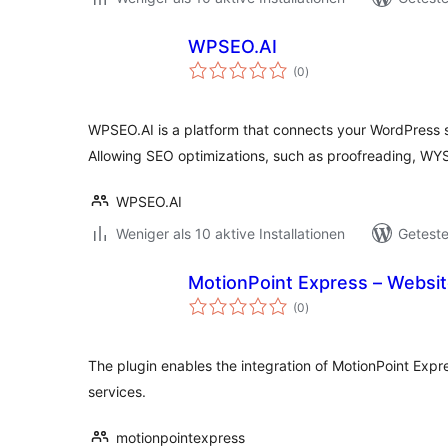
WPSEO.AI
Bewertungen
(0
)
gesamt
WPSEO.AI is a platform that connects your WordPress site,
Allowing SEO optimizations, such as proofreading, W
WPSEO.AI
Weniger als 10 aktive Installationen
Geteste
MotionPoint Express – Websit
Bewertungen
(0
)
gesamt
The plugin enables the integration of MotionPoint Expr
services.
motionpointexpress