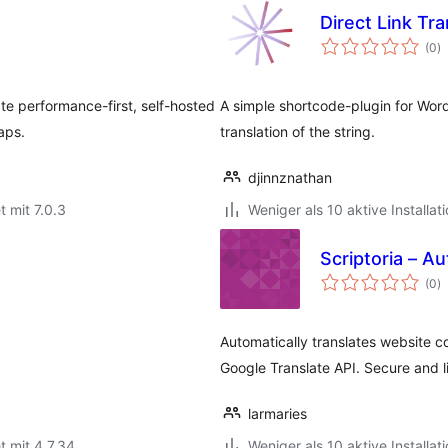
Direct Link Tra
B
(0
)
g
te performance-first, self-hosted
A simple shortcode-plugin for Word
aps.
translation of the string.
djinnznathan
t mit 7.0.3
Weniger als 10 aktive Installat
Scriptoria – A
B
(0
)
g
Automatically translates website co
Google Translate API. Secure and l
larmaries
t mit 4.7.34
Weniger als 10 aktive Installat