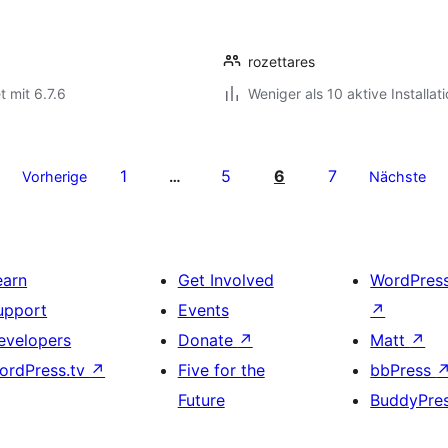
rozettares
t mit 6.7.6
Weniger als 10 aktive Installat
1
5
6
7
Vorherige
…
Nächste
earn
Get Involved
WordPres
upport
Events
↗
evelopers
Donate
↗
Matt
↗
ordPress.tv
↗
Five for the
bbPress
Future
BuddyPre