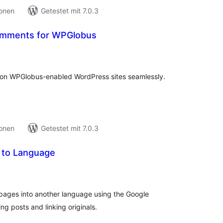
ionen
Getestet mit 7.0.3
Comments for WPGlobus
wertungen
samt
on WPGlobus-enabled WordPress sites seamlessly.
ionen
Getestet mit 7.0.3
t to Language
ewertungen
esamt
r pages into another language using the Google
g posts and linking originals.