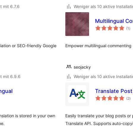
t mit 6.7.6
Weniger als 10 aktive Installat
Multilingual 
Be
(1
)
ge
slation or SEO-friendly Google
Empower multilingual commenting 
seojacky
t mit 6.9.6
Weniger als 10 aktive Installat
ingual
Translate Pos
B
(2
)
g
slation is stored in your own
Easily translate your blog posts o
me.
Translate API. Supports auto-copyin