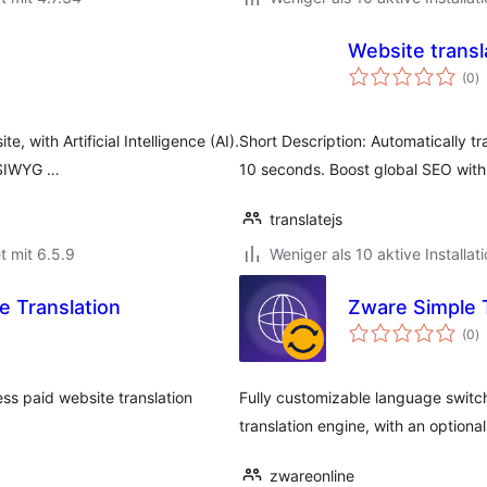
Website transl
B
(0
)
g
 with Artificial Intelligence (AI).
Short Description: Automatically t
YSIWYG …
10 seconds. Boost global SEO with i
translatejs
t mit 6.5.9
Weniger als 10 aktive Installat
e Translation
Zware Simple 
B
(0
)
g
ess paid website translation
Fully customizable language switch
translation engine, with an option
zwareonline