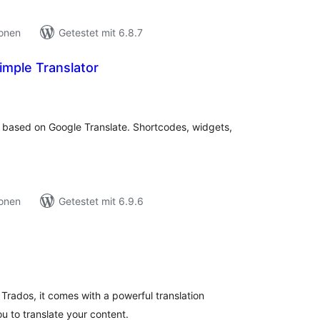
ionen
Getestet mit 6.8.7
imple Translator
ewertungen
esamt
 based on Google Translate. Shortcodes, widgets,
ionen
Getestet mit 6.9.6
ewertungen
esamt
Trados, it comes with a powerful translation
 to translate your content.