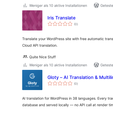
Weniger als 10 aktive Installationen
Geteste
Iris Translate
Bewertungen
(0
)
gesamt
Translate your WordPress site with free automatic tran
Cloud API translation.
Quite Nice Stuff
Weniger als 10 aktive Installationen
Geteste
Gloty – AI Translation & Multil
Bewertungen
(0
)
gesamt
AI translation for WordPress in 38 languages. Every tran
database and served locally — no API call at render ti