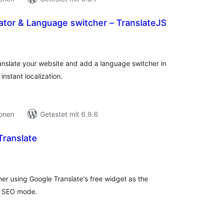
ator & Language switcher – TranslateJS
ewertungen
esamt
ranslate your website and add a language switcher in
nstant localization.
ionen
Getestet mit 6.9.6
Translate
ewertungen
esamt
er using Google Translate's free widget as the
al SEO mode.