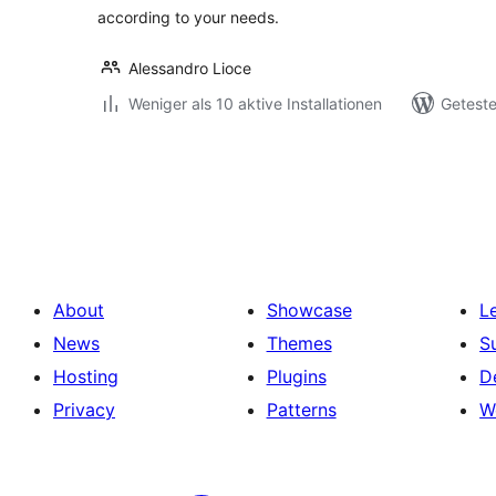
according to your needs.
Alessandro Lioce
Weniger als 10 aktive Installationen
Geteste
Seitennummerierung
der
Beiträge
About
Showcase
L
News
Themes
S
Hosting
Plugins
D
Privacy
Patterns
W