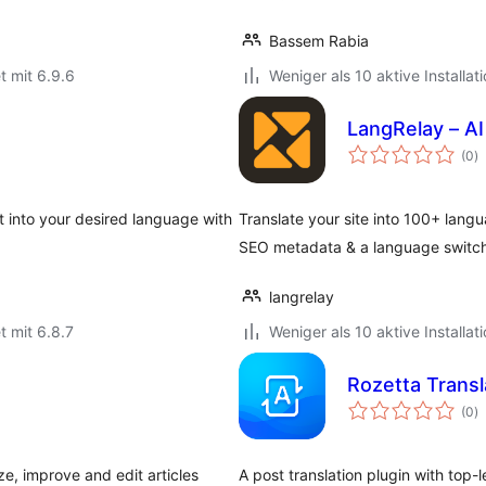
Bassem Rabia
t mit 6.9.6
Weniger als 10 aktive Installat
LangRelay – AI 
B
(0
)
g
it into your desired language with
Translate your site into 100+ lang
SEO metadata & a language switch
langrelay
t mit 6.8.7
Weniger als 10 aktive Installat
Rozetta Transl
B
(0
)
g
ze, improve and edit articles
A post translation plugin with top-