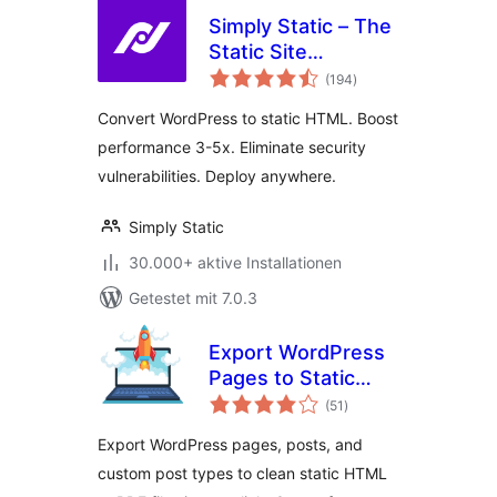
Simply Static – The
Static Site
Bewertungen
Generator
(194
)
gesamt
Convert WordPress to static HTML. Boost
performance 3-5x. Eliminate security
vulnerabilities. Deploy anywhere.
Simply Static
30.000+ aktive Installationen
Getestet mit 7.0.3
Export WordPress
Pages to Static
Bewertungen
HTML & PDF —
(51
)
gesamt
Static Site Export
Export WordPress pages, posts, and
custom post types to clean static HTML