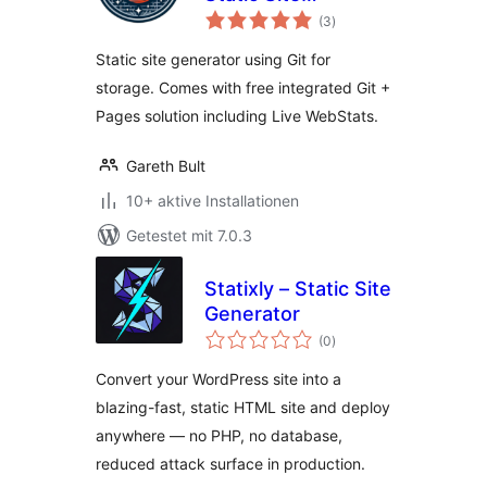
Bewertungen
Generator, Git,
(3
)
gesamt
Pages and Live
Static site generator using Git for
Stats
storage. Comes with free integrated Git +
Pages solution including Live WebStats.
Gareth Bult
10+ aktive Installationen
Getestet mit 7.0.3
Statixly – Static Site
Generator
Bewertungen
(0
)
gesamt
Convert your WordPress site into a
blazing-fast, static HTML site and deploy
anywhere — no PHP, no database,
reduced attack surface in production.