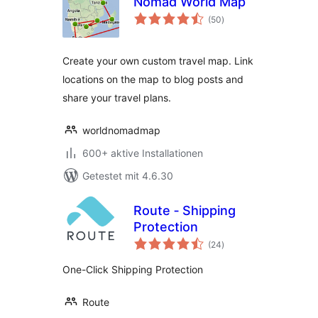
Nomad World Map
Bewertungen
(50
)
gesamt
Create your own custom travel map. Link
locations on the map to blog posts and
share your travel plans.
worldnomadmap
600+ aktive Installationen
Getestet mit 4.6.30
Route ‑ Shipping
Protection
Bewertungen
(24
)
gesamt
One-Click Shipping Protection
Route