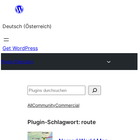
Zum
Inhalt
Deutsch (Österreich)
springen
Get WordPress
Plugin Directory
Suchen
All
Community
Commercial
Plugin-Schlagwort:
route