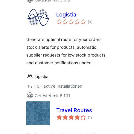
Logistia
Bewertungen
(0
)
gesamt
Generate optimal route for your orders,
stock alerts for products, automatic
supplier requests for low stock products
and customer notifications under …
logistia
10+ aktive Installationen
Getestet mit 6.1.11
Travel Routes
Bewertungen
(1
)
gesamt