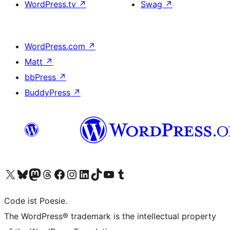
WordPress.tv
↗
Swag
↗
WordPress.com
↗
Matt
↗
bbPress
↗
BuddyPress
↗
Visit our X (formerly Twitter) account
Visit our Bluesky account
Visit our Mastodon account
Visit our Threads account
Visit our Facebook page
Visit our Instagram account
Visit our LinkedIn account
Visit our TikTok account
Visit our YouTube channel
Visit our Tumblr account
Code ist Poesie.
The WordPress® trademark is the intellectual property