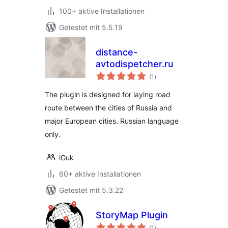
100+ aktive Installationen
Getestet mit 5.5.19
distance-
avtodispetcher.ru
Bewertungen
(1
)
gesamt
The plugin is designed for laying road
route between the cities of Russia and
major European cities. Russian language
only.
iGuk
60+ aktive Installationen
Getestet mit 5.3.22
StoryMap Plugin
Bewertungen
(1
)