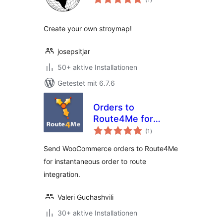
gesamt
Create your own stroymap!
josepsitjar
50+ aktive Installationen
Getestet mit 6.7.6
Orders to
Route4Me for
Bewertungen
WooCommerce
(1
)
gesamt
Send WooCommerce orders to Route4Me
for instantaneous order to route
integration.
Valeri Guchashvili
30+ aktive Installationen