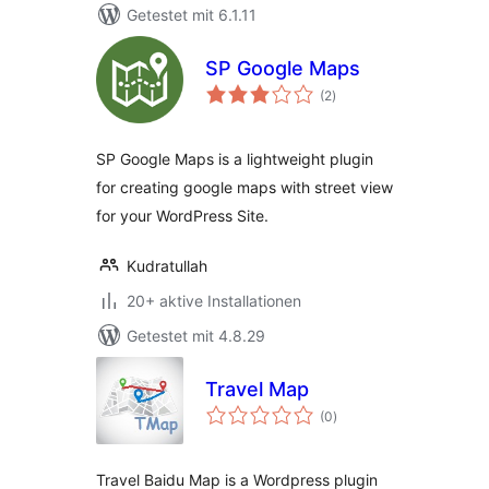
Getestet mit 6.1.11
SP Google Maps
Bewertungen
(2
)
gesamt
SP Google Maps is a lightweight plugin
for creating google maps with street view
for your WordPress Site.
Kudratullah
20+ aktive Installationen
Getestet mit 4.8.29
Travel Map
Bewertungen
(0
)
gesamt
Travel Baidu Map is a Wordpress plugin