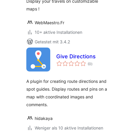
Display your travels on customizable
maps !
WebMaestro.Fr
10+ aktive Installationen
Getestet mit 3.4.2
Give Directions
Bewertungen
(0
)
gesamt
A plugin for creating route directions and
spot guides. Display routes and pins on a
map with coordinated images and
comments.
hidakaya
Weniger als 10 aktive Installationen