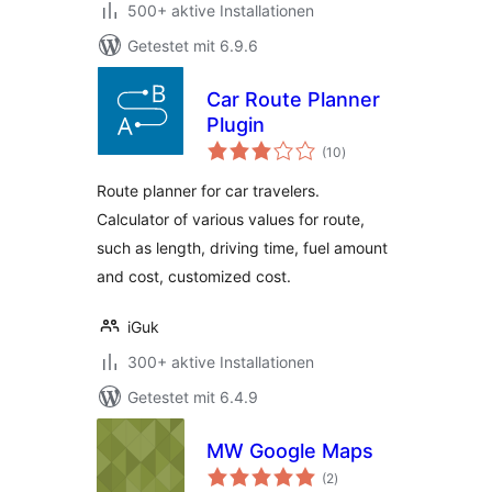
500+ aktive Installationen
Getestet mit 6.9.6
Car Route Planner
Plugin
Bewertungen
(10
)
gesamt
Route planner for car travelers.
Calculator of various values for route,
such as length, driving time, fuel amount
and cost, customized cost.
iGuk
300+ aktive Installationen
Getestet mit 6.4.9
MW Google Maps
Bewertungen
(2
)
gesamt