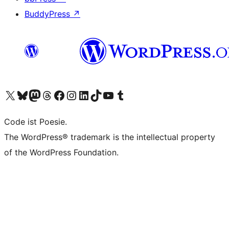
BuddyPress
↗
Visit our X (formerly Twitter) account
Visit our Bluesky account
Visit our Mastodon account
Visit our Threads account
Visit our Facebook page
Visit our Instagram account
Visit our LinkedIn account
Visit our TikTok account
Visit our YouTube channel
Visit our Tumblr account
Code ist Poesie.
The WordPress® trademark is the intellectual property
of the WordPress Foundation.