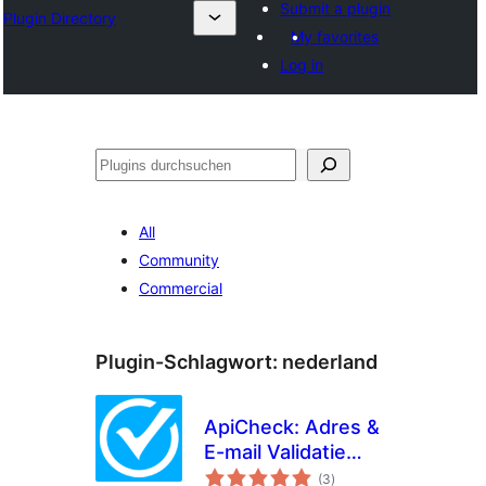
Submit a plugin
Plugin Directory
My favorites
Log in
Suchen
All
Community
Commercial
Plugin-Schlagwort:
nederland
ApiCheck: Adres &
E-mail Validatie
Bewertungen
voor
(3
)
gesamt