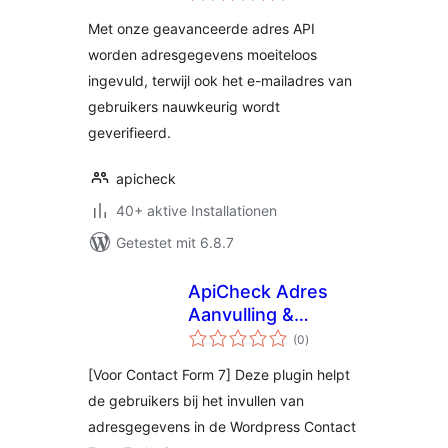
WooCommerce
Met onze geavanceerde adres API
worden adresgegevens moeiteloos
ingevuld, terwijl ook het e-mailadres van
gebruikers nauwkeurig wordt
geverifieerd.
apicheck
40+ aktive Installationen
Getestet mit 6.8.7
ApiCheck Adres
Aanvulling &
Bewertungen
Validatie voor
(0
)
gesamt
Contact Form 7
[Voor Contact Form 7] Deze plugin helpt
de gebruikers bij het invullen van
adresgegevens in de Wordpress Contact