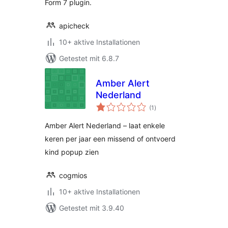
Form 7 plugin.
apicheck
10+ aktive Installationen
Getestet mit 6.8.7
Amber Alert
Nederland
Bewertungen
(1
)
gesamt
Amber Alert Nederland – laat enkele
keren per jaar een missend of ontvoerd
kind popup zien
cogmios
10+ aktive Installationen
Getestet mit 3.9.40