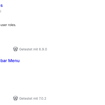
es
Bewertungen
8
)
gesamt
ser roles.
Getestet mit 6.9.0
ebar Menu
Bewertungen
gesamt
Getestet mit 7.0.2