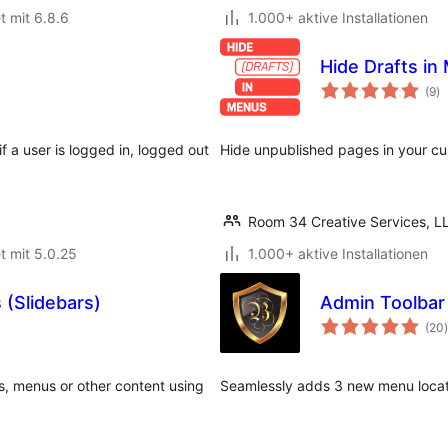
t mit 6.8.6
1.000+ aktive Installationen
Hide Drafts in
B
(9
)
g
f a user is logged in, logged out
Hide unpublished pages in your c
Room 34 Creative Services, L
t mit 5.0.25
1.000+ aktive Installationen
(Slidebars)
Admin Toolba
(20
)
s, menus or other content using
Seamlessly adds 3 new menu locati