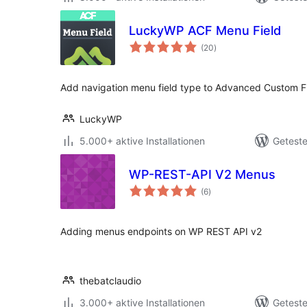
LuckyWP ACF Menu Field
Bewertungen
(20
)
gesamt
Add navigation menu field type to Advanced Custom F
LuckyWP
5.000+ aktive Installationen
Geteste
WP-REST-API V2 Menus
Bewertungen
(6
)
gesamt
Adding menus endpoints on WP REST API v2
thebatclaudio
3.000+ aktive Installationen
Geteste