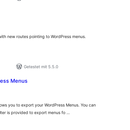
s
ewertungen
esamt
th new routes pointing to WordPress menus.
Getestet mit 5.5.0
ress Menus
Bewertungen
gesamt
lows you to export your WordPress Menus. You can
lter is provided to export menus fo …