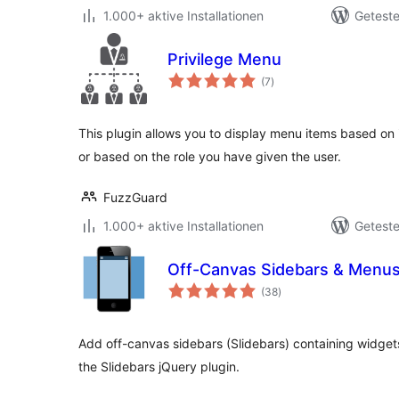
1.000+ aktive Installationen
Geteste
Privilege Menu
Bewertungen
(7
)
gesamt
This plugin allows you to display menu items based on i
or based on the role you have given the user.
FuzzGuard
1.000+ aktive Installationen
Geteste
Off-Canvas Sidebars & Menus 
Bewertungen
(38
)
gesamt
Add off-canvas sidebars (Slidebars) containing widget
the Slidebars jQuery plugin.