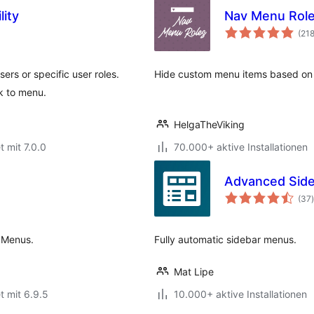
lity
Nav Menu Rol
(21
rs or specific user roles.
Hide custom menu items based on u
nk to menu.
HelgaTheViking
t mit 7.0.0
70.000+ aktive Installationen
Advanced Sid
(37
)
 Menus.
Fully automatic sidebar menus.
Mat Lipe
t mit 6.9.5
10.000+ aktive Installationen