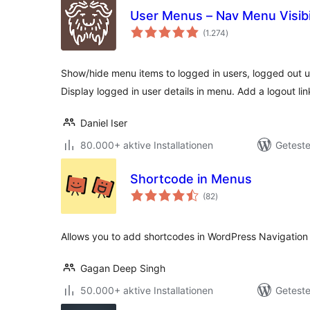
User Menus – Nav Menu Visibi
Bewertungen
(1.274
)
gesamt
Show/hide menu items to logged in users, logged out use
Display logged in user details in menu. Add a logout li
Daniel Iser
80.000+ aktive Installationen
Geteste
Shortcode in Menus
Bewertungen
(82
)
gesamt
Allows you to add shortcodes in WordPress Navigation
Gagan Deep Singh
50.000+ aktive Installationen
Geteste