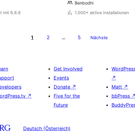
Benbodhi
t mit 6.8.6
1.000+ aktive Installationen
1
2
5
…
Nächste
earn
Get Involved
WordPres
upport
Events
↗
evelopers
Donate
↗
Matt
↗
ordPress.tv
↗
Five for the
bbPress
Future
BuddyPre
Deutsch (Österreich)