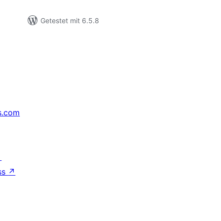
Getestet mit 6.5.8
s.com
↗
ss
↗