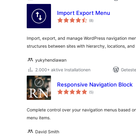
Import Export Menu
Bewertungen
(8
)
gesamt
Import, export, and manage WordPress navigation men
structures between sites with hierarchy, locations, and
yukyhendiawan
2.000+ aktive Installationen
Geteste
Responsive Navigation Block
Bewertungen
(5
)
gesamt
Complete control over your navigation menus based on 
menu items.
David Smith