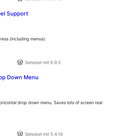
bel Support
ewertungen
esamt
Press (including menus).
Getestet mit 6.9.5
rop Down Menu
Bewertungen
gesamt
 horizontal drop down menu. Saves lots of screen real
Getestet mit 5.4.19