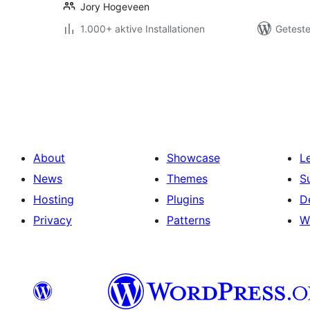
Jory Hogeveen
1.000+ aktive Installationen
Geteste
Seitennummerierung
der
Beiträge
About
Showcase
L
News
Themes
S
Hosting
Plugins
D
Privacy
Patterns
W