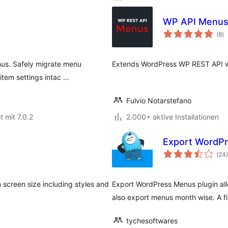
WP API Menu
B
(8
)
g
us. Safely migrate menu
Extends WordPress WP REST API wi
 item settings intac …
Fulvio Notarstefano
t mit 7.0.2
2.000+ aktive Installationen
Export WordP
(24
)
screen size including styles and
Export WordPress Menus plugin al
also export menus month wise. A fi
tychesoftwares