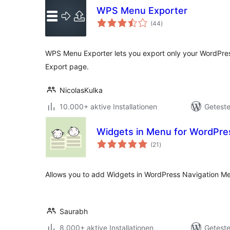
WPS Menu Exporter
Bewertungen
(44
)
gesamt
WPS Menu Exporter lets you export only your WordPre
Export page.
NicolasKulka
10.000+ aktive Installationen
Geteste
Widgets in Menu for WordPre
Bewertungen
(21
)
gesamt
Allows you to add Widgets in WordPress Navigation M
Saurabh
8.000+ aktive Installationen
Geteste