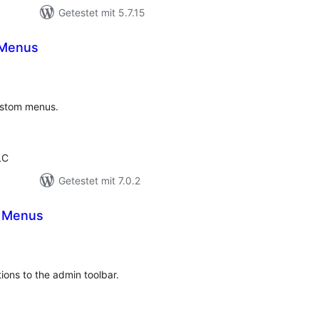
Getestet mit 5.7.15
 Menus
ewertungen
esamt
ustom menus.
LC
Getestet mit 7.0.2
r Menus
Bewertungen
gesamt
ons to the admin toolbar.