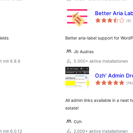
Better Aria La
B
(3
)
g
ields
Better aria-label support for Word
Jb Audras
t mit 6.8.6
5.000+ aktive Installationen
Ozh' Admin D
(74
)
All admin links available in a neat
estate!
Ozh
t mit 6.0.12
2.000+ aktive Installationen