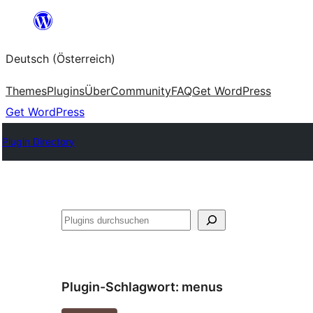
Zum
Inhalt
Deutsch (Österreich)
springen
Themes
Plugins
Über
Community
FAQ
Get WordPress
Get WordPress
Plugin Directory
Suchen
Plugin-Schlagwort:
menus