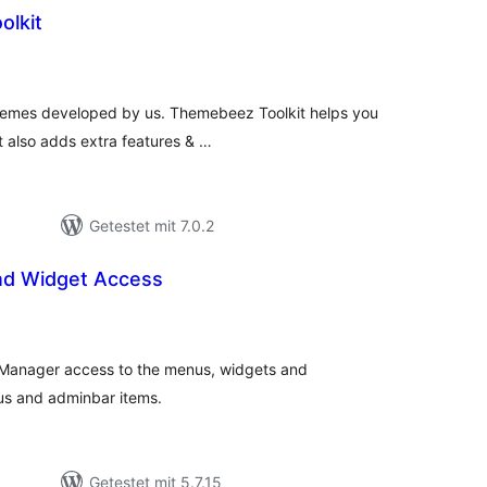
lkit
wertungen
samt
 themes developed by us. Themebeez Toolkit helps you
 also adds extra features & …
Getestet mit 7.0.2
nd Widget Access
Bewertungen
gesamt
 Manager access to the menus, widgets and
s and adminbar items.
Getestet mit 5.7.15