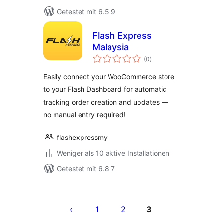
Getestet mit 6.5.9
Flash Express
Malaysia
Bewertungen
(0
)
gesamt
Easily connect your WooCommerce store
to your Flash Dashboard for automatic
tracking order creation and updates —
no manual entry required!
flashexpressmy
Weniger als 10 aktive Installationen
Getestet mit 6.8.7
Seitennummerierung
der
1
2
3