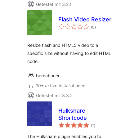
Getestet mit 3.2.1
Flash Video Resizer
Bewertungen
(0
)
gesamt
Resize flash and HTML5 video to a
specific size without having to edit HTML
code.
bernabauer
10+ aktive Installationen
Getestet mit 3.3.2
Hulkshare
Shortcode
Bewertungen
(1
)
gesamt
The Hulkshare plugin enables you to