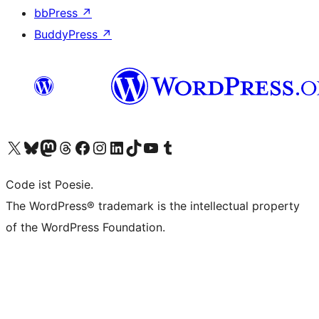
bbPress
↗
BuddyPress
↗
Visit our X (formerly Twitter) account
Visit our Bluesky account
Visit our Mastodon account
Visit our Threads account
Visit our Facebook page
Visit our Instagram account
Visit our LinkedIn account
Visit our TikTok account
Visit our YouTube channel
Visit our Tumblr account
Code ist Poesie.
The WordPress® trademark is the intellectual property
of the WordPress Foundation.