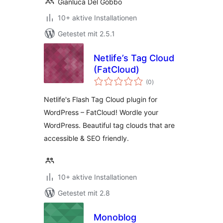
Gianluca Del Gobbo
10+ aktive Installationen
Getestet mit 2.5.1
Netlife’s Tag Cloud
(FatCloud)
Bewertungen
(0
)
gesamt
Netlife's Flash Tag Cloud plugin for
WordPress – FatCloud! Wordle your
WordPress. Beautiful tag clouds that are
accessible & SEO friendly.
10+ aktive Installationen
Getestet mit 2.8
Monoblog