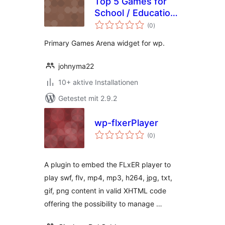
Top 5 Games for
School / Education
Bewertungen
from Primary
(0
)
gesamt
Games Arena
Primary Games Arena widget for wp.
johnyma22
10+ aktive Installationen
Getestet mit 2.9.2
wp-flxerPlayer
Bewertungen
(0
)
gesamt
A plugin to embed the FLxER player to
play swf, flv, mp4, mp3, h264, jpg, txt,
gif, png content in valid XHTML code
offering the possibility to manage …