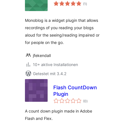
Bewertungen
(1
)
gesamt
Monoblog is a widget plugin that allows
recordings of you reading your blogs
aloud for the seeing/reading impaired or
for people on the go.
jfekendall
10+ aktive Installationen
Getestet mit 3.4.2
Flash CountDown
Plugin
Bewertungen
(0
)
gesamt
A count down plugin made in Adobe
Flash and Flex.