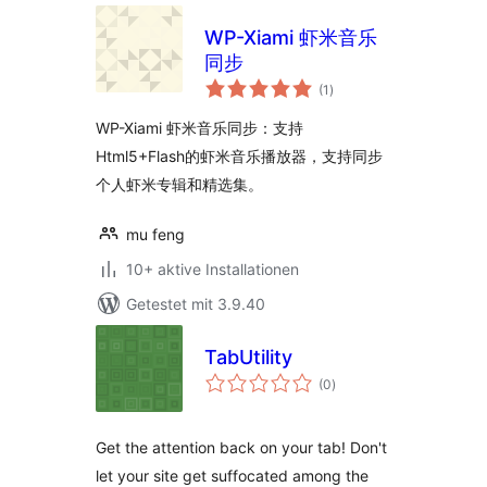
WP-Xiami 虾米音乐
同步
Bewertungen
(1
)
gesamt
WP-Xiami 虾米音乐同步：支持
Html5+Flash的虾米音乐播放器，支持同步
个人虾米专辑和精选集。
mu feng
10+ aktive Installationen
Getestet mit 3.9.40
TabUtility
Bewertungen
(0
)
gesamt
Get the attention back on your tab! Don't
let your site get suffocated among the