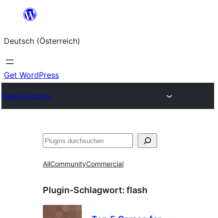
Zum
Inhalt
Deutsch (Österreich)
springen
Get WordPress
Plugin Directory
Suchen
All
Community
Commercial
Plugin-Schlagwort:
flash