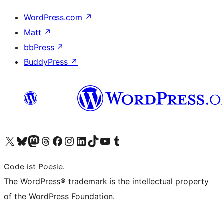
WordPress.com
↗
Matt
↗
bbPress
↗
BuddyPress
↗
Visit our X (formerly Twitter) account
Visit our Bluesky account
Visit our Mastodon account
Visit our Threads account
Visit our Facebook page
Visit our Instagram account
Visit our LinkedIn account
Visit our TikTok account
Visit our YouTube channel
Visit our Tumblr account
Code ist Poesie.
The WordPress® trademark is the intellectual property
of the WordPress Foundation.