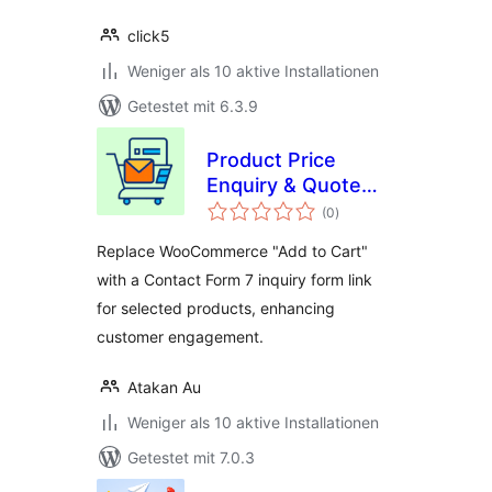
click5
Weniger als 10 aktive Installationen
Getestet mit 6.3.9
Product Price
Enquiry & Quote
Bewertungen
Request Contact
(0
)
gesamt
Form for
Replace WooCommerce "Add to Cart"
WooCommerce
with a Contact Form 7 inquiry form link
for selected products, enhancing
customer engagement.
Atakan Au
Weniger als 10 aktive Installationen
Getestet mit 7.0.3