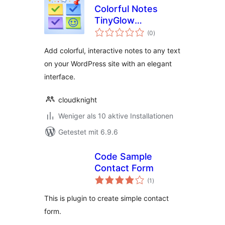
Colorful Notes
TinyGlow
Bewertungen
Annotator
(0
)
gesamt
Add colorful, interactive notes to any text
on your WordPress site with an elegant
interface.
cloudknight
Weniger als 10 aktive Installationen
Getestet mit 6.9.6
Code Sample
Contact Form
Bewertungen
(1
)
gesamt
This is plugin to create simple contact
form.