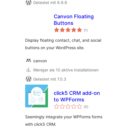
Getestet mit 6.9.6
Canvon Floating
Buttons
Bewertungen
(1
)
gesamt
Display floating contact, chat, and social
buttons on your WordPress site.
canvon
Weniger als 10 aktive Installationen
Getestet mit 7.0.3
click5 CRM add-on
to WPForms
Bewertungen
(0
)
gesamt
Seemingly integrate your WPForms forms
with click5 CRM.