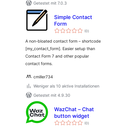
Getestet mit 7.0.3
Simple Contact
Form
Bewertungen
(0
)
gesamt
A non-bloated contact form – shortcode
[my_contact_form]. Easier setup than
Contact Form 7 and other popular
contact forms.
cmiller734
Weniger als 10 aktive Installationen
Getestet mit 4.9.30
WazChat – Chat
button widget
Bewertungen
(0
)
gesamt