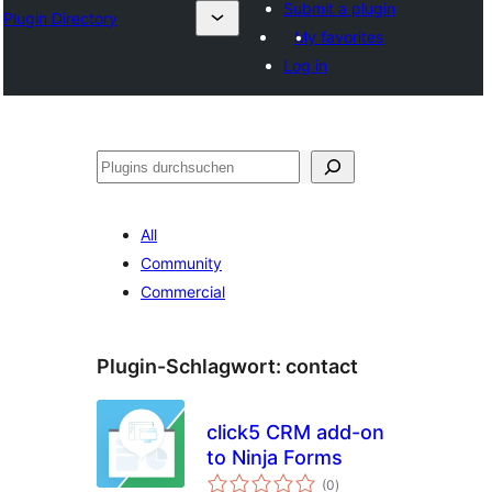
Submit a plugin
Plugin Directory
My favorites
Log in
Suchen
All
Community
Commercial
Plugin-Schlagwort:
contact
click5 CRM add-on
to Ninja Forms
Bewertungen
(0
)
gesamt