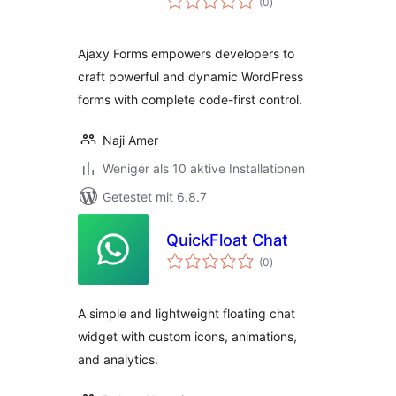
(0
)
gesamt
Ajaxy Forms empowers developers to
craft powerful and dynamic WordPress
forms with complete code-first control.
Naji Amer
Weniger als 10 aktive Installationen
Getestet mit 6.8.7
QuickFloat Chat
Bewertungen
(0
)
gesamt
A simple and lightweight floating chat
widget with custom icons, animations,
and analytics.