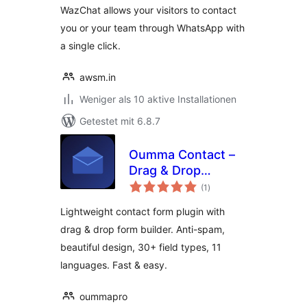
WazChat allows your visitors to contact
you or your team through WhatsApp with
a single click.
awsm.in
Weniger als 10 aktive Installationen
Getestet mit 6.8.7
Oumma Contact –
Drag & Drop
Bewertungen
Contact Form
(1
)
gesamt
Builder
Lightweight contact form plugin with
drag & drop form builder. Anti-spam,
beautiful design, 30+ field types, 11
languages. Fast & easy.
oummapro