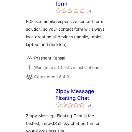
form
Bewertungen
(0
)
gesamt
ECF is a mobile responsive contact form
solution, so your contact form will always
look great on all devices (mobile, tablet,
laptop, and desktop).
Prashant Kansal
Weniger als 10 aktive Installationen
Getestet mit 6.4.9
Zippy Message
Floating Chat
Bewertungen
(0
)
gesamt
Zippy Message Floating Chat is the
fastest, zero-JS sticky chat button for
your WordPress site.