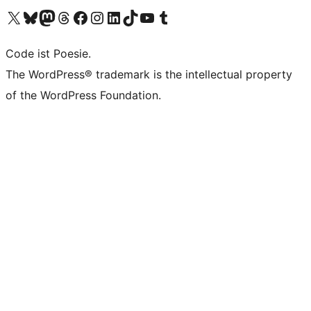
Visit our X (formerly Twitter) account
Visit our Bluesky account
Visit our Mastodon account
Visit our Threads account
Visit our Facebook page
Visit our Instagram account
Visit our LinkedIn account
Visit our TikTok account
Visit our YouTube channel
Visit our Tumblr account
Code ist Poesie.
The WordPress® trademark is the intellectual property
of the WordPress Foundation.