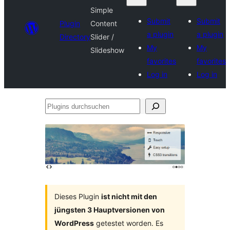
Simple
Submit
Submit
Plugin
Content
a plugin
a plugin
Directory
Slider /
My
My
Slideshow
favorites
favorites
Log in
Log in
Plugins
durchsuchen
Dieses Plugin
ist nicht mit den
jüngsten 3 Hauptversionen von
WordPress
getestet worden. Es