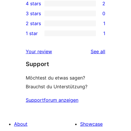
4 stars
2
5-
2
3 stars
0
star
4-
0
2 stars
1
reviews
star
3-
1
1 star
1
reviews
star
2-
1
reviews
star
1-
reviews
Your review
See all
review
star
Support
review
Möchtest du etwas sagen?
Brauchst du Unterstützung?
Supportforum anzeigen
About
Showcase