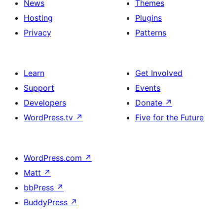
News
Themes
Hosting
Plugins
Privacy
Patterns
Learn
Get Involved
Support
Events
Developers
Donate
↗
WordPress.tv
↗
Five for the Future
WordPress.com
↗
Matt
↗
bbPress
↗
BuddyPress
↗