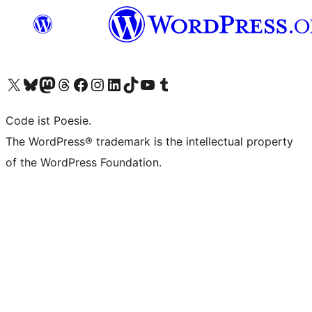
Visit our X (formerly Twitter) account
Visit our Bluesky account
Visit our Mastodon account
Visit our Threads account
Visit our Facebook page
Visit our Instagram account
Visit our LinkedIn account
Visit our TikTok account
Visit our YouTube channel
Visit our Tumblr account
Code ist Poesie.
The WordPress® trademark is the intellectual property
of the WordPress Foundation.