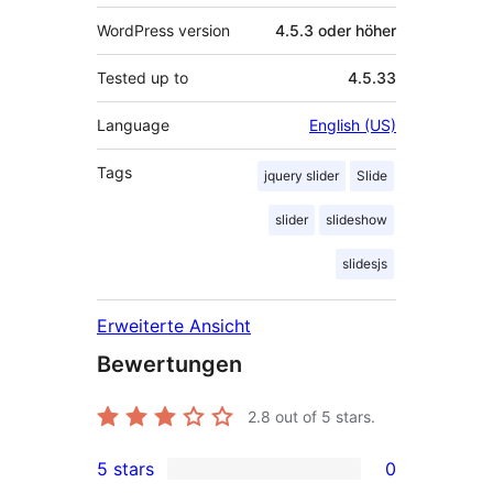
WordPress version
4.5.3 oder höher
Tested up to
4.5.33
Language
English (US)
Tags
jquery slider
Slide
slider
slideshow
slidesjs
Erweiterte Ansicht
Bewertungen
2.8
out of 5 stars.
5 stars
0
0