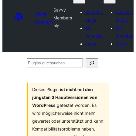
Savvy
Submit a
Submit a
Plugin
Members
plugin
plugin
Directory
hip
My
My
favorites
favorites
Log in
Log in
Plugins
durchsuchen
Dieses Plugin
ist nicht mit den
jüngsten 3 Hauptversionen von
WordPress
getestet worden. Es
wird möglicherweise nicht mehr
gewartet oder unterstützt und kann
Kompatibilitätsprobleme haben,