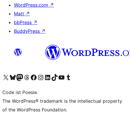
WordPress.com
↗
Matt
↗
bbPress
↗
BuddyPress
↗
Visit our X (formerly Twitter) account
Visit our Bluesky account
Visit our Mastodon account
Visit our Threads account
Visit our Facebook page
Visit our Instagram account
Visit our LinkedIn account
Visit our TikTok account
Visit our YouTube channel
Visit our Tumblr account
Code ist Poesie.
The WordPress® trademark is the intellectual property
of the WordPress Foundation.