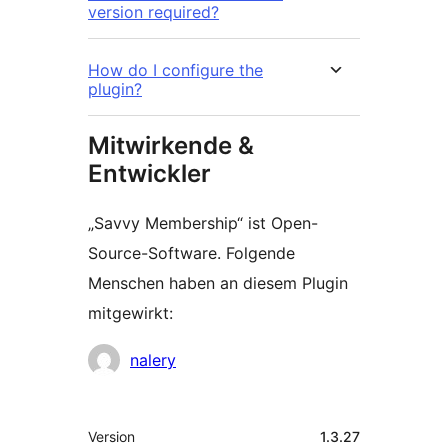
version required?
How do I configure the
plugin?
Mitwirkende &
Entwickler
„Savvy Membership“ ist Open-
Source-Software. Folgende
Menschen haben an diesem Plugin
mitgewirkt:
Mitwirkende
nalery
Meta
Version
1.3.27