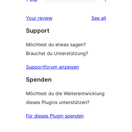
reviews
star
2-
1
reviews
star
1-
reviews
Your review
See all
reviews
star
Support
review
Möchtest du etwas sagen?
Brauchst du Unterstützung?
Supportforum anzeigen
Spenden
Möchtest du die Weiterentwicklung
dieses Plugins unterstützen?
Für dieses Plugin spenden