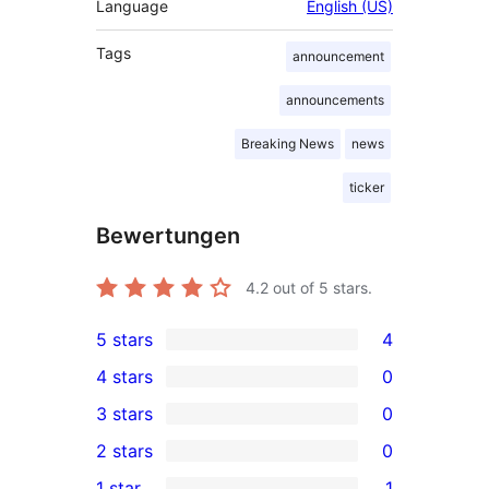
Language
English (US)
Tags
announcement
announcements
Breaking News
news
ticker
Bewertungen
4.2
out of 5 stars.
5 stars
4
4
4 stars
0
5-
0
3 stars
0
star
4-
0
2 stars
0
reviews
star
3-
0
1 star
1