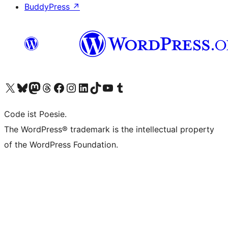
BuddyPress
↗
Visit our X (formerly Twitter) account
Visit our Bluesky account
Visit our Mastodon account
Visit our Threads account
Visit our Facebook page
Visit our Instagram account
Visit our LinkedIn account
Visit our TikTok account
Visit our YouTube channel
Visit our Tumblr account
Code ist Poesie.
The WordPress® trademark is the intellectual property
of the WordPress Foundation.