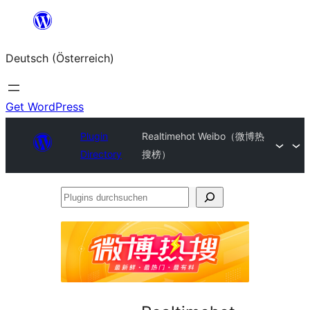
Zum
Inhalt
Deutsch (Österreich)
springen
Get WordPress
Plugin
Realtimehot Weibo（微博热
Directory
搜榜）
Plugins
durchsuchen