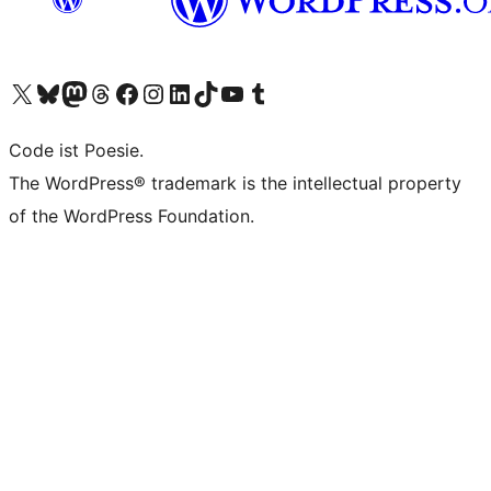
Visit our X (formerly Twitter) account
Visit our Bluesky account
Visit our Mastodon account
Visit our Threads account
Visit our Facebook page
Visit our Instagram account
Visit our LinkedIn account
Visit our TikTok account
Visit our YouTube channel
Visit our Tumblr account
Code ist Poesie.
The WordPress® trademark is the intellectual property
of the WordPress Foundation.