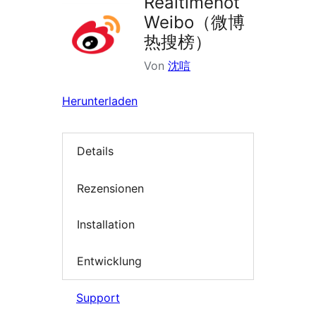
Realtimehot
Weibo（微博
热搜榜）
Von
沈唁
Herunterladen
Details
Rezensionen
Installation
Entwicklung
Support