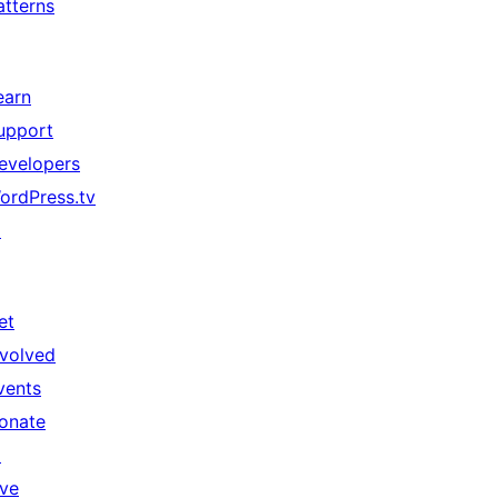
atterns
earn
upport
evelopers
ordPress.tv
↗
et
nvolved
vents
onate
↗
ive