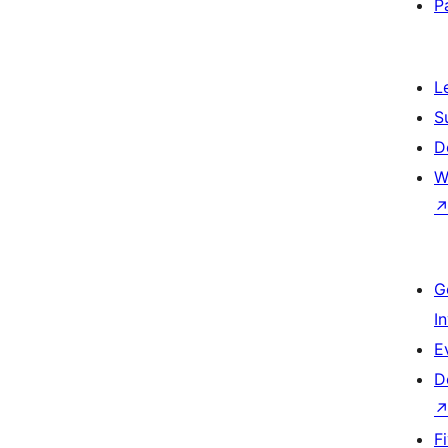
P
L
S
D
W
G
I
E
D
F