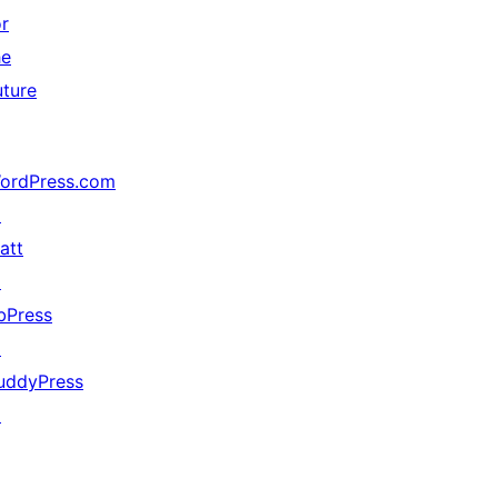
or
he
uture
ordPress.com
↗
att
↗
bPress
↗
uddyPress
↗