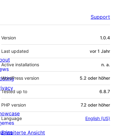
Support
Meta
Version
1.0.4
Last updated
vor
1 Jahr
bout
Active installations
n. a.
ews
osting
WordPress version
5.2 oder höher
rivacy
Tested up to
6.8.7
PHP version
7.2 oder höher
howcase
Language
English (US)
hemes
lugins
Erweiterte Ansicht