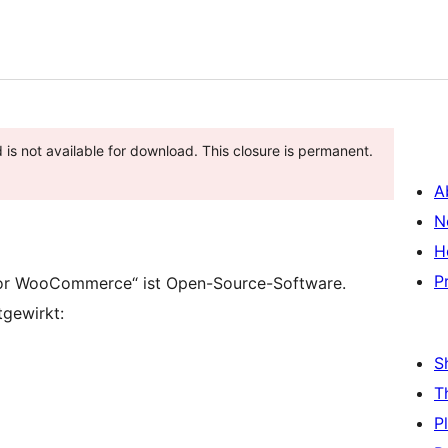
is not available for download. This closure is permanent.
A
N
H
P
 for WooCommerce“ ist Open-Source-Software.
gewirkt:
S
T
P