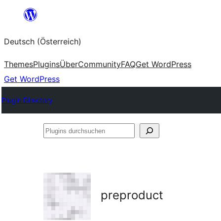
Zum
Inhalt
Deutsch (Österreich)
springen
Themes
Plugins
Über
Community
FAQ
Get WordPress
Get WordPress
Plugin Directory
Plugins
durchsuchen
preproduct