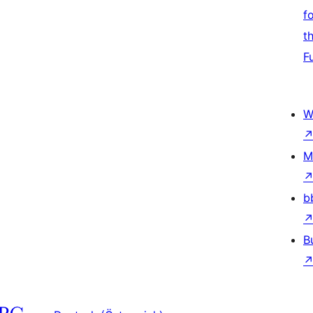
f
t
F
W
M
b
B