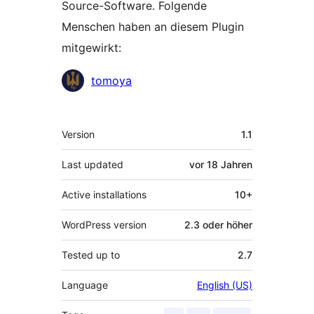
Source-Software. Folgende
Menschen haben an diesem Plugin
mitgewirkt:
Mitwirkende
tomoya
Meta
Version
1.1
Last updated
vor
18 Jahren
Active installations
10+
WordPress version
2.3 oder höher
Tested up to
2.7
Language
English (US)