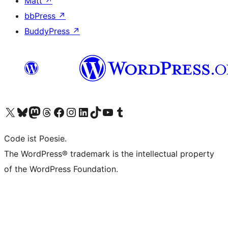
Matt
↗
bbPress
↗
BuddyPress
↗
Visit our X (formerly Twitter) account
Visit our Bluesky account
Visit our Mastodon account
Visit our Threads account
Visit our Facebook page
Visit our Instagram account
Visit our LinkedIn account
Visit our TikTok account
Visit our YouTube channel
Visit our Tumblr account
Code ist Poesie.
The WordPress® trademark is the intellectual property
of the WordPress Foundation.