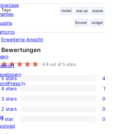
howcase
Tags
modal
pop up
popup
hemes
lugins
Reveal
widget
atterns
Erweiterte Ansicht
Bewertungen
earn
4.8
out of 5 stars.
upport
evelopers
5 stars
4
4
ordPress.tv
4 stars
1
5-
↗
1
3 stars
0
star
4-
0
2 stars
0
reviews
star
3-
0
et
1 star
0
review
star
2-
0
nvolved
reviews
star
1-