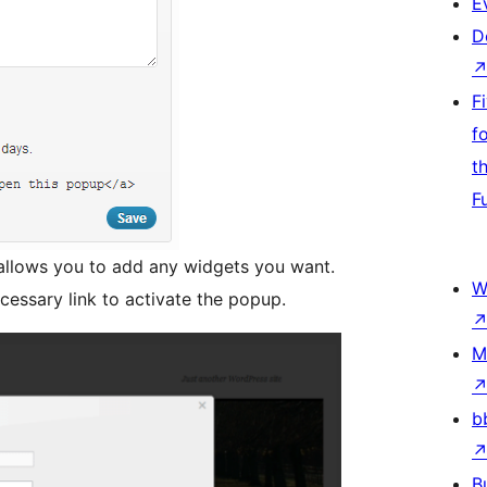
E
D
F
f
t
F
llows you to add any widgets you want.
W
cessary link to activate the popup.
M
b
B