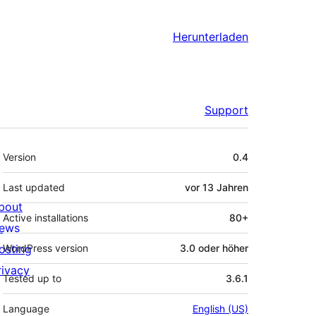
Herunterladen
Support
Meta
Version
0.4
Last updated
vor
13 Jahren
bout
Active installations
80+
ews
osting
WordPress version
3.0 oder höher
rivacy
Tested up to
3.6.1
Language
English (US)