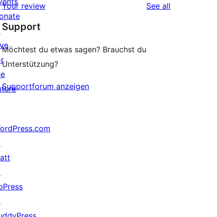
vents
reviews
Your review
See all
reviews
star
onate
Support
reviews
↗
ive
Möchtest du etwas sagen? Brauchst du
or
Unterstützung?
he
Supportforum anzeigen
uture
ordPress.com
↗
att
↗
bPress
↗
uddyPress