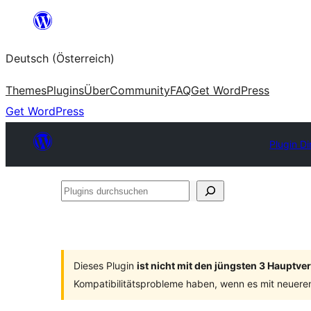
Zum
Inhalt
Deutsch (Österreich)
springen
Themes
Plugins
Über
Community
FAQ
Get WordPress
Get WordPress
Plugin Di
Plugins
durchsuchen
Dieses Plugin
ist nicht mit den jüngsten 3 Hauptv
Kompatibilitätsprobleme haben, wenn es mit neuere