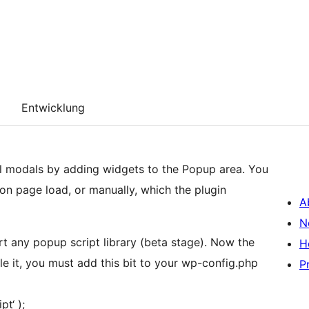
Entwicklung
ul modals by adding widgets to the Popup area. You
on page load, or manually, which the plugin
A
N
rt any popup script library (beta stage). Now the
H
le it, you must add this bit to your wp-config.php
P
t‘ );