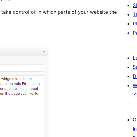
S
take control of in which parts of your website the
T
P
P
L
S
D
W
G
I