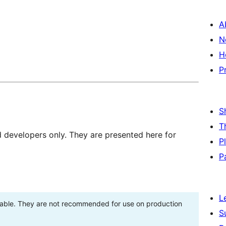
A
N
H
P
S
T
d developers only. They are presented here for
P
P
L
stable. They are not recommended for use on production
S