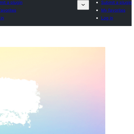
mit a plugin
Submit a plugin
avorites
My favorites
in
Log in