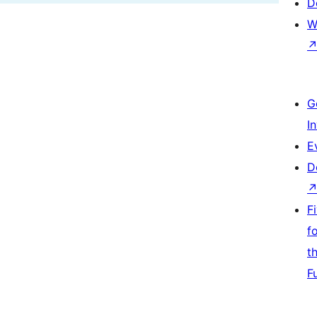
D
W
G
I
E
D
F
f
t
F