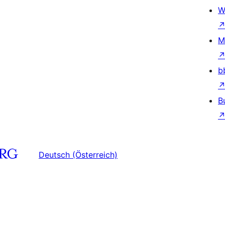
W
M
b
B
Deutsch (Österreich)