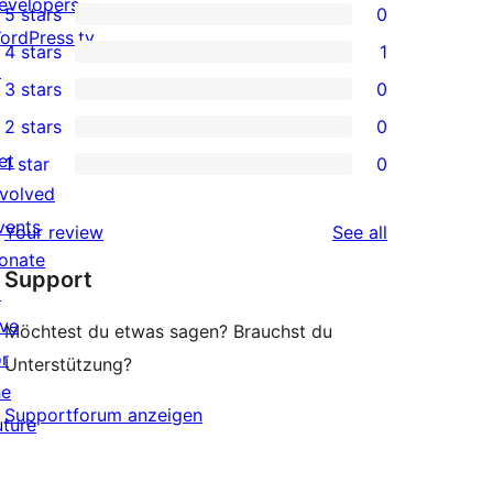
evelopers
5 stars
0
0
ordPress.tv
4 stars
1
5-
1
↗
3 stars
0
star
4-
0
2 stars
0
reviews
star
3-
0
et
1 star
0
review
star
2-
0
nvolved
reviews
star
1-
vents
reviews
Your review
See all
reviews
star
onate
Support
reviews
↗
ive
Möchtest du etwas sagen? Brauchst du
or
Unterstützung?
he
Supportforum anzeigen
uture