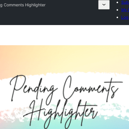
Sub
g Comments Highlighter
My f
Log 