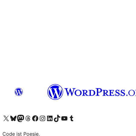
Visit our X (formerly Twitter) account
Visit our Bluesky account
Visit our Mastodon account
Visit our Threads account
Visit our Facebook page
Visit our Instagram account
Visit our LinkedIn account
Visit our TikTok account
Visit our YouTube channel
Visit our Tumblr account
Code ist Poesie.