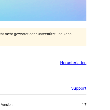
cht mehr gewartet oder unterstützt und kann
Herunterladen
Support
Meta
Version
1.7