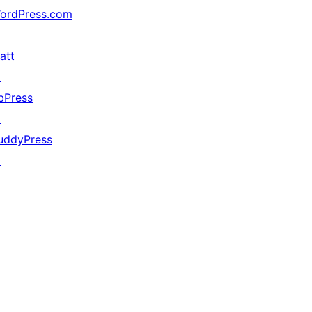
ordPress.com
↗
att
↗
bPress
↗
uddyPress
↗