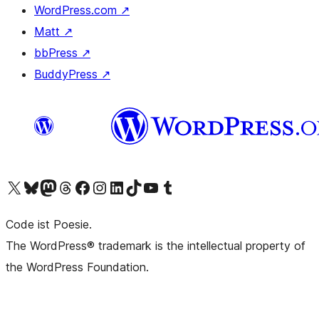
WordPress.com
↗
Matt
↗
bbPress
↗
BuddyPress
↗
Visit our X (formerly Twitter) account
Visit our Bluesky account
Visit our Mastodon account
Visit our Threads account
Visit our Facebook page
Visit our Instagram account
Visit our LinkedIn account
Visit our TikTok account
Visit our YouTube channel
Visit our Tumblr account
Code ist Poesie.
The WordPress® trademark is the intellectual property of
the WordPress Foundation.