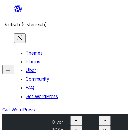
Zum
Inhalt
Deutsch (Österreich)
springen
Themes
Plugins
Über
Community
FAQ
Get WordPress
Get WordPress
Oliver
POS –