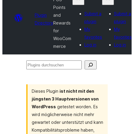
Points
Submit a
Submit a
Plugin
and
plugin
plugin
Directory
Rewards
My
My
for
favorites
favorites
WooCom
Log in
Log in
merce
Plugins
durchsuchen
Dieses Plugin
ist nicht mit den
jüngsten 3 Hauptversionen von
WordPress
getestet worden. Es
wird möglicherweise nicht mehr
gewartet oder unterstützt und kann
Kompatibilitätsprobleme haben,