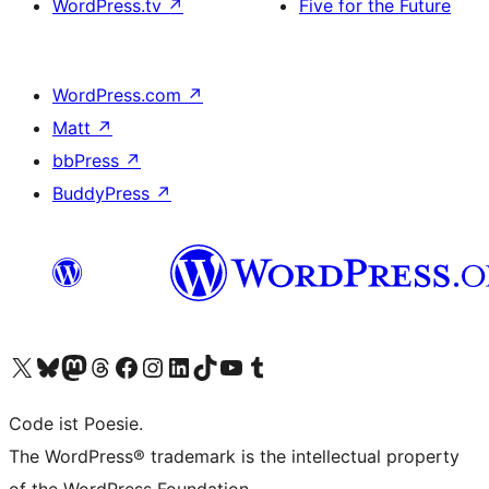
WordPress.tv
↗
Five for the Future
WordPress.com
↗
Matt
↗
bbPress
↗
BuddyPress
↗
Visit our X (formerly Twitter) account
Visit our Bluesky account
Visit our Mastodon account
Visit our Threads account
Visit our Facebook page
Visit our Instagram account
Visit our LinkedIn account
Visit our TikTok account
Visit our YouTube channel
Visit our Tumblr account
Code ist Poesie.
The WordPress® trademark is the intellectual property
of the WordPress Foundation.