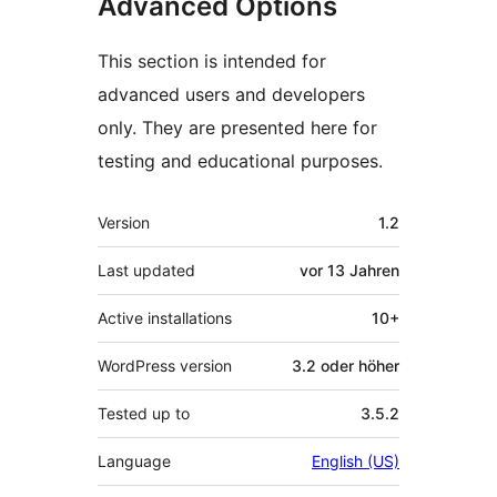
Advanced Options
This section is intended for
advanced users and developers
only. They are presented here for
testing and educational purposes.
Meta
Version
1.2
Last updated
vor
13 Jahren
Active installations
10+
WordPress version
3.2 oder höher
Tested up to
3.5.2
Language
English (US)