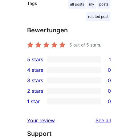
Tags
all posts
my
posts
related post
Bewertungen
5
out of 5 stars.
5 stars
1
1
4 stars
0
5-
0
3 stars
0
star
4-
0
2 stars
0
review
star
3-
0
1 star
0
reviews
star
2-
0
reviews
star
1-
reviews
Your review
See all
reviews
star
Support
reviews