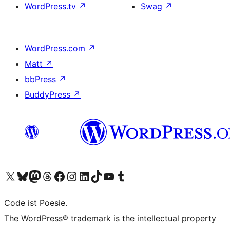
WordPress.tv
↗
Swag
↗
WordPress.com
↗
Matt
↗
bbPress
↗
BuddyPress
↗
Visit our X (formerly Twitter) account
Visit our Bluesky account
Visit our Mastodon account
Visit our Threads account
Visit our Facebook page
Visit our Instagram account
Visit our LinkedIn account
Visit our TikTok account
Visit our YouTube channel
Visit our Tumblr account
Code ist Poesie.
The WordPress® trademark is the intellectual property