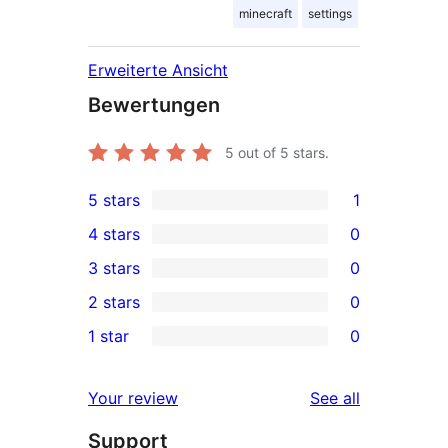
minecraft
settings
Erweiterte Ansicht
Bewertungen
5
out of 5 stars.
5 stars
1
1
4 stars
0
5-
0
3 stars
0
star
4-
0
2 stars
0
review
star
3-
0
1 star
0
reviews
star
2-
0
reviews
star
1-
reviews
Your review
See all
reviews
star
Support
reviews