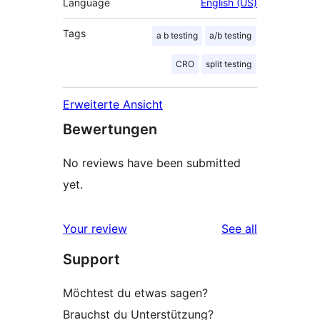
Language
English (US)
Tags
a b testing
a/b testing
CRO
split testing
Erweiterte Ansicht
Bewertungen
No reviews have been submitted
yet.
reviews
Your review
See all
Support
Möchtest du etwas sagen?
Brauchst du Unterstützung?