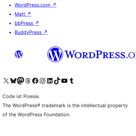
WordPress.com
↗
Matt
↗
bbPress
↗
BuddyPress
↗
Visit our X (formerly Twitter) account
Visit our Bluesky account
Visit our Mastodon account
Visit our Threads account
Visit our Facebook page
Visit our Instagram account
Visit our LinkedIn account
Visit our TikTok account
Visit our YouTube channel
Visit our Tumblr account
Code ist Poesie.
The WordPress® trademark is the intellectual property
of the WordPress Foundation.