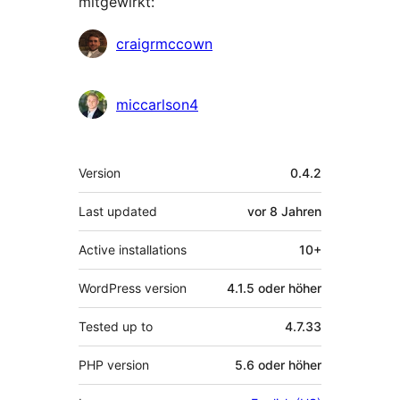
mitgewirkt:
Mitwirkende
craigrmccown
miccarlson4
Meta
Version
0.4.2
Last updated
vor
8 Jahren
Active installations
10+
WordPress version
4.1.5 oder höher
Tested up to
4.7.33
PHP version
5.6 oder höher