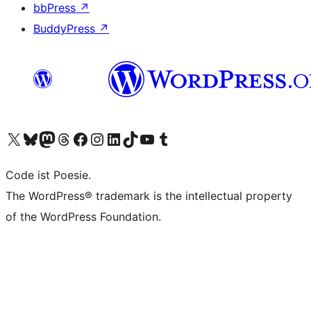
bbPress
↗
BuddyPress
↗
Visit our X (formerly Twitter) account
Visit our Bluesky account
Visit our Mastodon account
Visit our Threads account
Visit our Facebook page
Visit our Instagram account
Visit our LinkedIn account
Visit our TikTok account
Visit our YouTube channel
Visit our Tumblr account
Code ist Poesie.
The WordPress® trademark is the intellectual property
of the WordPress Foundation.