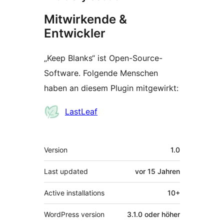
Mitwirkende &
Entwickler
„Keep Blanks“ ist Open-Source-
Software. Folgende Menschen
haben an diesem Plugin mitgewirkt:
Mitwirkende
LastLeaf
Meta
Version
1.0
Last updated
vor
15 Jahren
Active installations
10+
WordPress version
3.1.0 oder höher