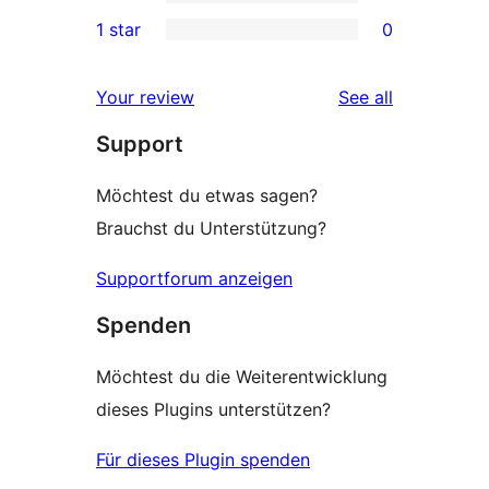
3-
0
1 star
0
reviews
star
2-
0
reviews
star
1-
reviews
Your review
See all
reviews
star
Support
reviews
Möchtest du etwas sagen?
Brauchst du Unterstützung?
Supportforum anzeigen
Spenden
Möchtest du die Weiterentwicklung
dieses Plugins unterstützen?
Für dieses Plugin spenden