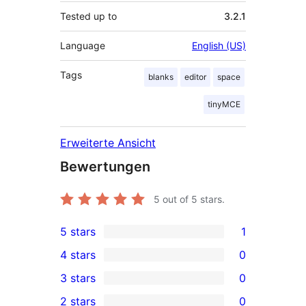
Tested up to
3.2.1
Language
English (US)
Tags
blanks
editor
space
tinyMCE
Erweiterte Ansicht
Bewertungen
5
out of 5 stars.
5 stars
1
1
4 stars
0
5-
0
3 stars
0
star
4-
0
2 stars
0
review
star