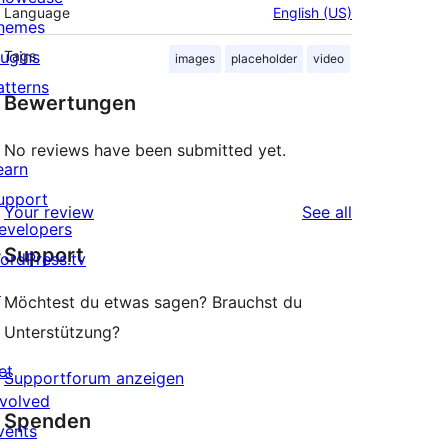
Language
English (US)
hemes
lugins
Tags
images
placeholder
video
atterns
Bewertungen
No reviews have been submitted yet.
earn
upport
reviews
Your review
See all
evelopers
Support
ordPress.tv
↗
Möchtest du etwas sagen? Brauchst du
Unterstützung?
et
Supportforum anzeigen
nvolved
Spenden
vents