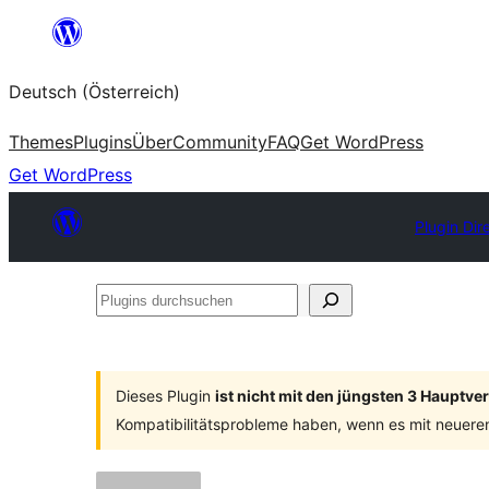
Zum
Inhalt
Deutsch (Österreich)
springen
Themes
Plugins
Über
Community
FAQ
Get WordPress
Get WordPress
Plugin Dir
Plugins
durchsuchen
Dieses Plugin
ist nicht mit den jüngsten 3 Hauptv
Kompatibilitätsprobleme haben, wenn es mit neuere