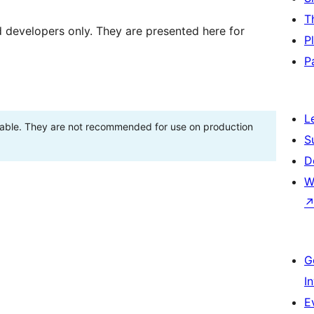
T
d developers only. They are presented here for
P
P
L
stable. They are not recommended for use on production
S
D
W
G
I
E