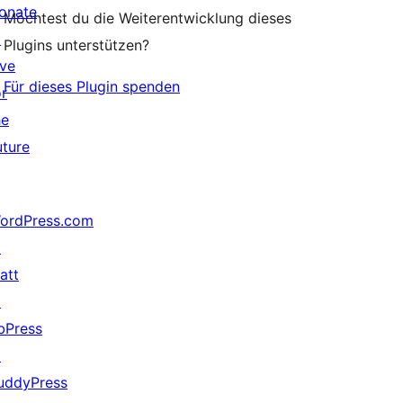
onate
Möchtest du die Weiterentwicklung dieses
↗
Plugins unterstützen?
ive
Für dieses Plugin spenden
or
he
uture
ordPress.com
↗
att
↗
bPress
↗
uddyPress