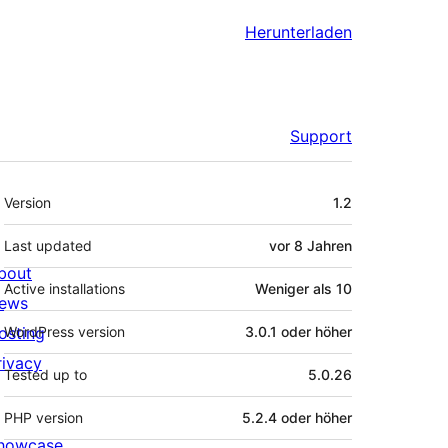
Herunterladen
Support
Meta
Version
1.2
Last updated
vor
8 Jahren
bout
Active installations
Weniger als 10
ews
osting
WordPress version
3.0.1 oder höher
rivacy
Tested up to
5.0.26
PHP version
5.2.4 oder höher
howcase