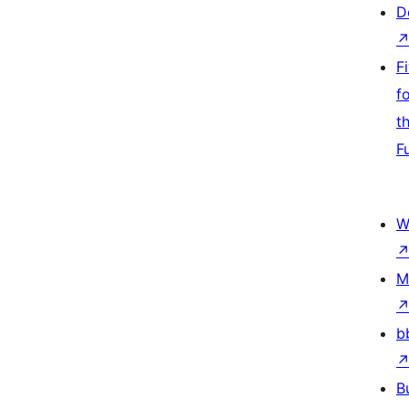
D
F
f
t
F
W
M
b
B