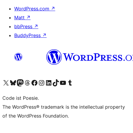
WordPress.com
↗
Matt
↗
bbPress
↗
BuddyPress
↗
Visit our X (formerly Twitter) account
Visit our Bluesky account
Visit our Mastodon account
Visit our Threads account
Visit our Facebook page
Visit our Instagram account
Visit our LinkedIn account
Visit our TikTok account
Visit our YouTube channel
Visit our Tumblr account
Code ist Poesie.
The WordPress® trademark is the intellectual property
of the WordPress Foundation.