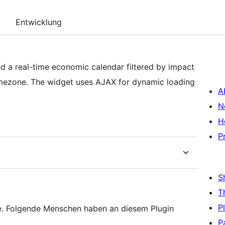
Entwicklung
 a real-time economic calendar filtered by impact
imezone. The widget uses AJAX for dynamic loading
A
.
N
H
P
S
T
P
e. Folgende Menschen haben an diesem Plugin
P