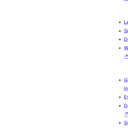
L
S
D
W
G
I
E
D
S