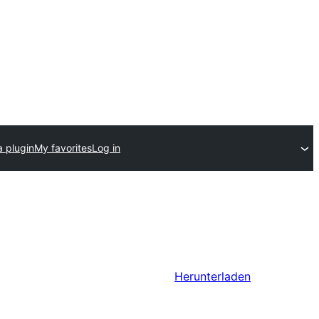
a plugin
My favorites
Log in
Herunterladen