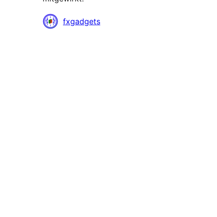
Mitwirkende
fxgadgets