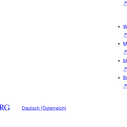
W
M
b
B
Deutsch (Österreich)