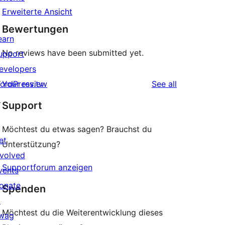
Erweiterte Ansicht
Bewertungen
earn
No reviews have been submitted yet.
upport
evelopers
reviews
ordPress.tv
Your review
See all
↗
Support
Möchtest du etwas sagen? Brauchst du
et
Unterstützung?
nvolved
Supportforum anzeigen
vents
onate
Spenden
↗
Möchtest du die Weiterentwicklung dieses
wag