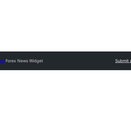
ory
Forex News Widget
Submit 