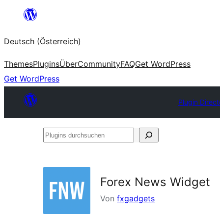
Zum
Inhalt
Deutsch (Österreich)
springen
Themes
Plugins
Über
Community
FAQ
Get WordPress
Get WordPress
Plugin Direct
Plugins
durchsuchen
Forex News Widget
Von
fxgadgets