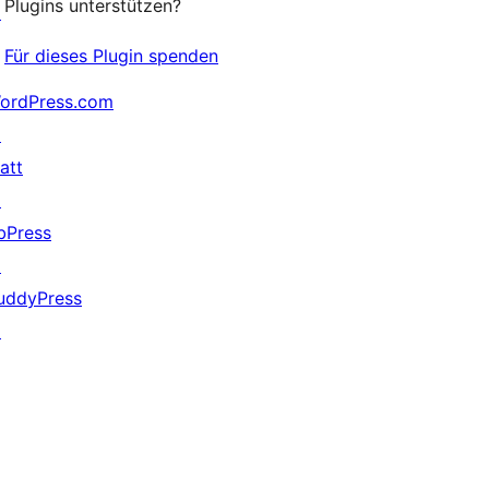
Plugins unterstützen?
↗
Für dieses Plugin spenden
ordPress.com
↗
att
↗
bPress
↗
uddyPress
↗