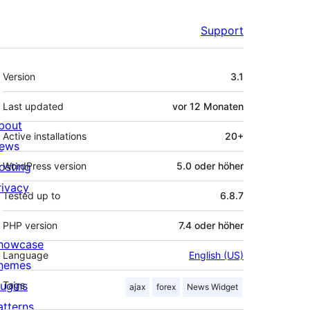
Support
Meta
Version
3.1
Last updated
vor
12 Monaten
bout
Active installations
20+
ews
osting
WordPress version
5.0 oder höher
rivacy
Tested up to
6.8.7
PHP version
7.4 oder höher
howcase
Language
English (US)
hemes
lugins
Tags
ajax
forex
News Widget
atterns