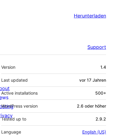
Herunterladen
Support
Meta
Version
1.4
Last updated
vor
17 Jahren
bout
Active installations
500+
ews
osting
WordPress version
2.6 oder höher
rivacy
Tested up to
2.9.2
Language
English (US)