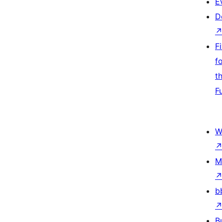
E
D
F
f
t
F
W
M
b
B