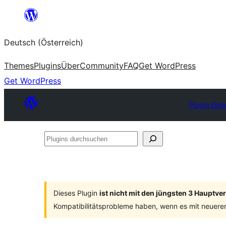
Zum
Inhalt
Deutsch (Österreich)
springen
Themes
Plugins
Über
Community
FAQ
Get WordPress
Get WordPress
Plugin Dire
Plugins
durchsuchen
Dieses Plugin
ist nicht mit den jüngsten 3 Hauptv
Kompatibilitätsprobleme haben, wenn es mit neuere