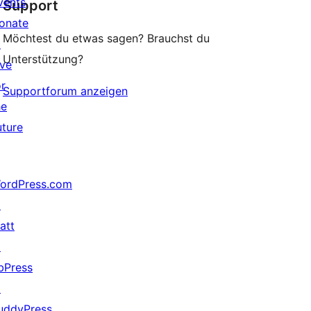
vents
Support
reviews
onate
Möchtest du etwas sagen? Brauchst du
↗
Unterstützung?
ive
or
Supportforum anzeigen
he
uture
ordPress.com
↗
att
↗
bPress
↗
uddyPress