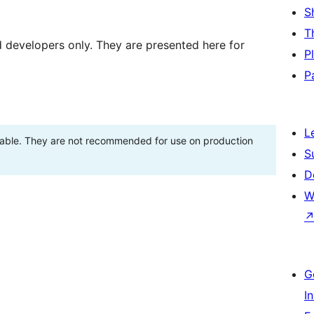
S
T
d developers only. They are presented here for
P
P
L
stable. They are not recommended for use on production
S
D
W
G
I