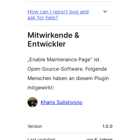
How can I report bug and
ask for help?
Mitwirkende &
Entwickler
„Enable Maintenance Page“ ist
Open-Source-Software. Folgende
Menschen haben an diesem Plugin
mitgewirkt:
Mitwirkende
Kharis Sulistiyono
Meta
Version
1.0.0
Last updated
vor
6 Jahren