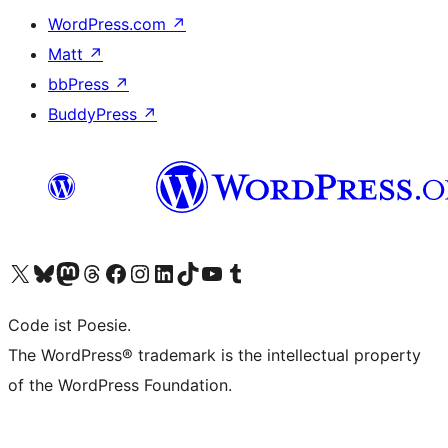
WordPress.com
↗
Matt
↗
bbPress
↗
BuddyPress
↗
Visit our X (formerly Twitter) account
Visit our Bluesky account
Visit our Mastodon account
Visit our Threads account
Visit our Facebook page
Visit our Instagram account
Visit our LinkedIn account
Visit our TikTok account
Visit our YouTube channel
Visit our Tumblr account
Code ist Poesie.
The WordPress® trademark is the intellectual property
of the WordPress Foundation.