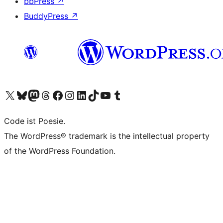
bbPress
↗
BuddyPress
↗
Visit our X (formerly Twitter) account
Visit our Bluesky account
Visit our Mastodon account
Visit our Threads account
Visit our Facebook page
Visit our Instagram account
Visit our LinkedIn account
Visit our TikTok account
Visit our YouTube channel
Visit our Tumblr account
Code ist Poesie.
The WordPress® trademark is the intellectual property
of the WordPress Foundation.