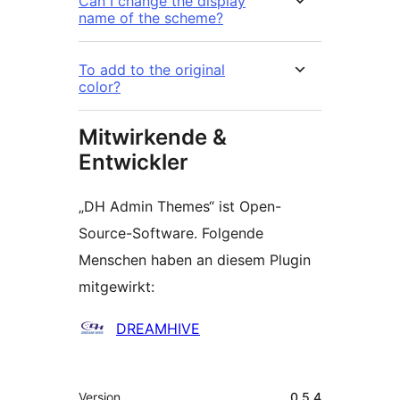
Can I change the display
name of the scheme?
To add to the original
color?
Mitwirkende &
Entwickler
„DH Admin Themes“ ist Open-
Source-Software. Folgende
Menschen haben an diesem Plugin
mitgewirkt:
Mitwirkende
DREAMHIVE
Meta
Version
0.5.4