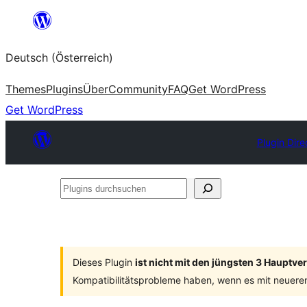
Zum
Inhalt
Deutsch (Österreich)
springen
Themes
Plugins
Über
Community
FAQ
Get WordPress
Get WordPress
Plugin Dire
Plugins
durchsuchen
Dieses Plugin
ist nicht mit den jüngsten 3 Hauptv
Kompatibilitätsprobleme haben, wenn es mit neuere