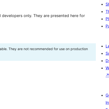
S
T
d developers only. They are presented here for
P
P
L
stable. They are not recommended for use on production
S
D
W
G
I