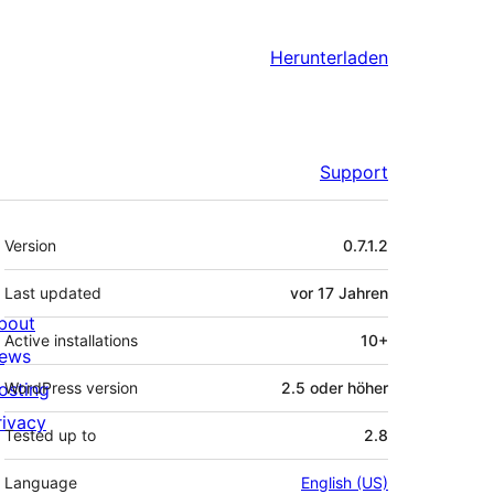
Herunterladen
Support
Meta
Version
0.7.1.2
Last updated
vor
17 Jahren
bout
Active installations
10+
ews
osting
WordPress version
2.5 oder höher
rivacy
Tested up to
2.8
Language
English (US)