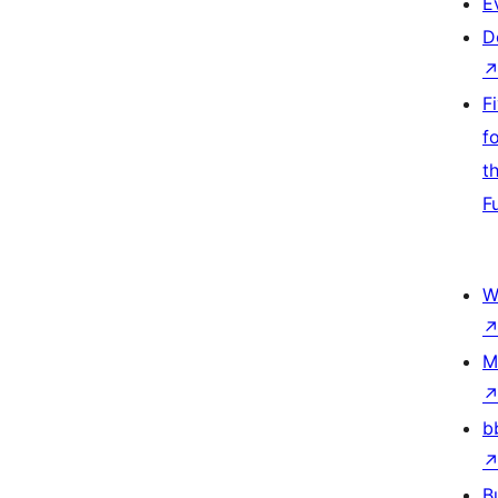
E
D
F
f
t
F
W
M
b
B