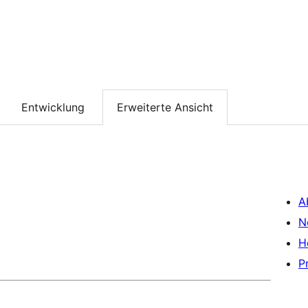
Entwicklung
Erweiterte Ansicht
A
N
H
P