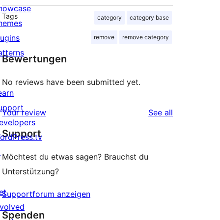
howcase
Tags
category
category base
hemes
lugins
remove
remove category
atterns
Bewertungen
No reviews have been submitted yet.
earn
upport
reviews
Your review
See all
evelopers
Support
ordPress.tv
↗
Möchtest du etwas sagen? Brauchst du
Unterstützung?
et
Supportforum anzeigen
nvolved
Spenden