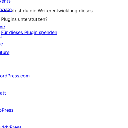
vents
onate
Möchtest du die Weiterentwicklung dieses
↗
Plugins unterstützen?
ive
Für dieses Plugin spenden
or
he
uture
ordPress.com
↗
att
↗
bPress
↗
uddyPress