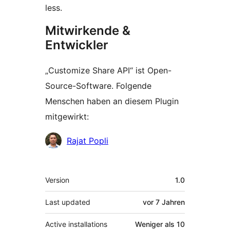
less.
Mitwirkende &
Entwickler
„Customize Share API“ ist Open-
Source-Software. Folgende
Menschen haben an diesem Plugin
mitgewirkt:
Mitwirkende
Rajat Popli
Meta
Version
1.0
Last updated
vor
7 Jahren
Active installations
Weniger als 10