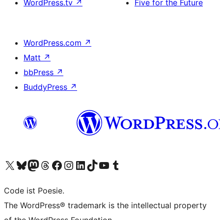
WordPress.tv
↗
Five for the Future
WordPress.com
↗
Matt
↗
bbPress
↗
BuddyPress
↗
Visit our X (formerly Twitter) account
Visit our Bluesky account
Visit our Mastodon account
Visit our Threads account
Visit our Facebook page
Visit our Instagram account
Visit our LinkedIn account
Visit our TikTok account
Visit our YouTube channel
Visit our Tumblr account
Code ist Poesie.
The WordPress® trademark is the intellectual property