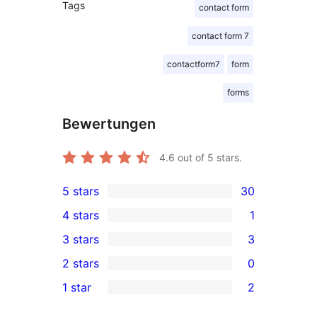
Tags
contact form
contact form 7
contactform7
form
forms
Bewertungen
4.6
out of 5 stars.
5 stars
30
30
4 stars
1
5-
1
3 stars
3
star
4-
3
2 stars
0
reviews
star
3-
0
1 star
2
review
star
2-
2
reviews
star