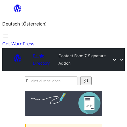
Zum
Inhalt
Deutsch (Österreich)
springen
Get WordPress
Plugin
Contact Form 7 Signature
Directory
Addon
Plugins
durchsuchen