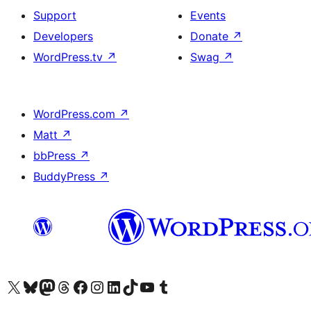
Support
Events
Developers
Donate
↗
WordPress.tv
↗
Swag
↗
WordPress.com
↗
Matt
↗
bbPress
↗
BuddyPress
↗
Visit our X (formerly Twitter) account
Visit our Bluesky account
Visit our Mastodon account
Visit our Threads account
Visit our Facebook page
Visit our Instagram account
Visit our LinkedIn account
Visit our TikTok account
Visit our YouTube channel
Visit our Tumblr account