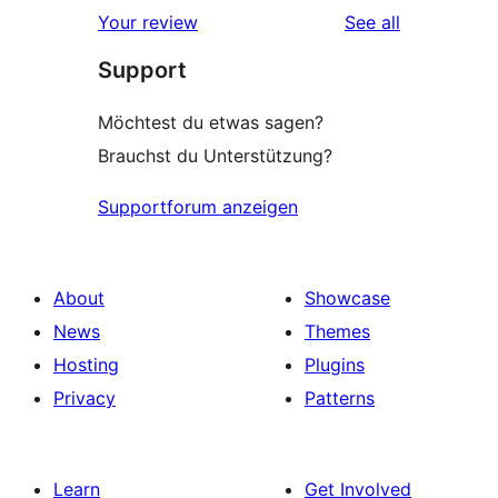
1-
reviews
Your review
See all
reviews
star
Support
reviews
Möchtest du etwas sagen?
Brauchst du Unterstützung?
Supportforum anzeigen
About
Showcase
News
Themes
Hosting
Plugins
Privacy
Patterns
Learn
Get Involved