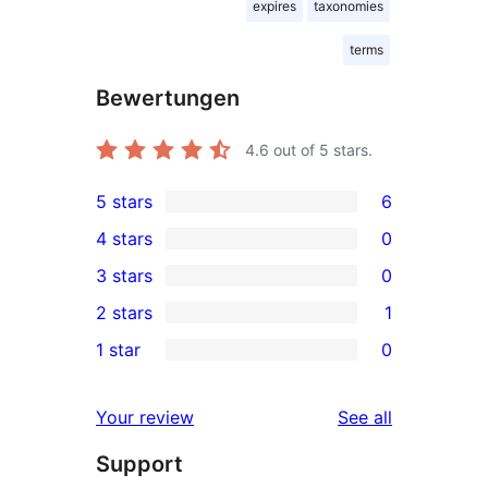
expires
taxonomies
terms
Bewertungen
4.6
out of 5 stars.
5 stars
6
6
4 stars
0
5-
0
3 stars
0
star
4-
0
2 stars
1
reviews
star
3-
1
1 star
0
reviews
star
2-
0
reviews
star
1-
reviews
Your review
See all
review
star
Support
reviews