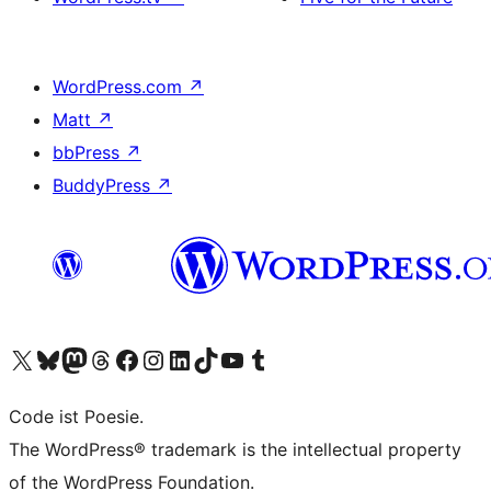
WordPress.com
↗
Matt
↗
bbPress
↗
BuddyPress
↗
Visit our X (formerly Twitter) account
Visit our Bluesky account
Visit our Mastodon account
Visit our Threads account
Visit our Facebook page
Visit our Instagram account
Visit our LinkedIn account
Visit our TikTok account
Visit our YouTube channel
Visit our Tumblr account
Code ist Poesie.
The WordPress® trademark is the intellectual property
of the WordPress Foundation.