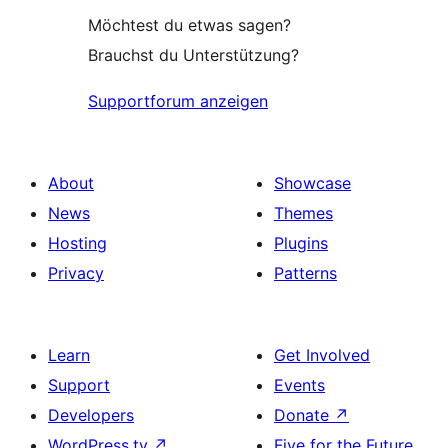
Möchtest du etwas sagen?
Brauchst du Unterstützung?
Supportforum anzeigen
About
Showcase
News
Themes
Hosting
Plugins
Privacy
Patterns
Learn
Get Involved
Support
Events
Developers
Donate
↗
WordPress.tv
↗
Five for the Future