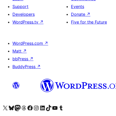
Support
Events
Developers
Donate
↗
WordPress.tv
↗
Five for the Future
WordPress.com
↗
Matt
↗
bbPress
↗
BuddyPress
↗
Visit our X (formerly Twitter) account
Visit our Bluesky account
Visit our Mastodon account
Visit our Threads account
Visit our Facebook page
Visit our Instagram account
Visit our LinkedIn account
Visit our TikTok account
Visit our YouTube channel
Visit our Tumblr account