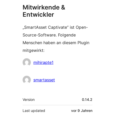
Mitwirkende &
Entwickler
„SmartAsset Captivate“ ist Open-
Source-Software. Folgende
Menschen haben an diesem Plugin
mitgewirkt:
Mitwirkende
mihirapte1
smartasset
Meta
Version
0.14.2
Last updated
vor
9 Jahren