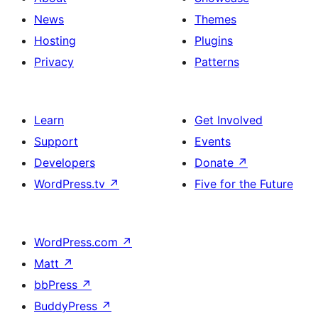
News
Themes
Hosting
Plugins
Privacy
Patterns
Learn
Get Involved
Support
Events
Developers
Donate
↗
WordPress.tv
↗
Five for the Future
WordPress.com
↗
Matt
↗
bbPress
↗
BuddyPress
↗