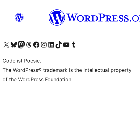
Visit our X (formerly Twitter) account
Visit our Bluesky account
Visit our Mastodon account
Visit our Threads account
Visit our Facebook page
Visit our Instagram account
Visit our LinkedIn account
Visit our TikTok account
Visit our YouTube channel
Visit our Tumblr account
Code ist Poesie.
The WordPress® trademark is the intellectual property
of the WordPress Foundation.