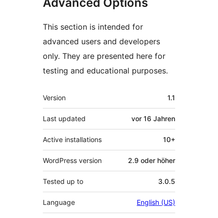
Advanced Options
This section is intended for
advanced users and developers
only. They are presented here for
testing and educational purposes.
Meta
Version
1.1
Last updated
vor
16 Jahren
Active installations
10+
WordPress version
2.9 oder höher
Tested up to
3.0.5
Language
English (US)