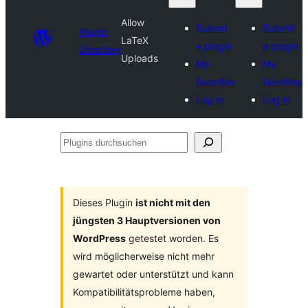
Allow
Submit
Submit
Plugin
LaTeX
a plugin
a plugin
Directory
Uploads
My
My
favorites
favorites
Log in
Log in
Plugins
durchsuchen
Dieses Plugin
ist nicht mit den
jüngsten 3 Hauptversionen von
WordPress
getestet worden. Es
wird möglicherweise nicht mehr
gewartet oder unterstützt und kann
Kompatibilitätsprobleme haben,