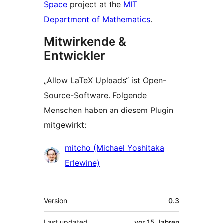
Space
project at the
MIT
Department of Mathematics
.
Mitwirkende &
Entwickler
„Allow LaTeX Uploads“ ist Open-
Source-Software. Folgende
Menschen haben an diesem Plugin
mitgewirkt:
Mitwirkende
mitcho (Michael Yoshitaka
Erlewine)
Meta
Version
0.3
Last updated
vor
15 Jahren