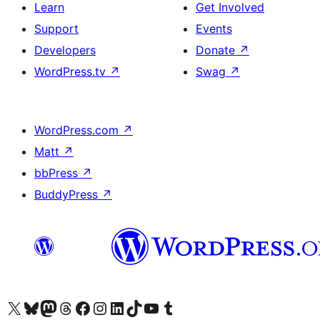
Learn
Get Involved
Support
Events
Developers
Donate
↗
WordPress.tv
↗
Swag
↗
WordPress.com
↗
Matt
↗
bbPress
↗
BuddyPress
↗
Visit our X (formerly Twitter) account
Visit our Bluesky account
Visit our Mastodon account
Visit our Threads account
Visit our Facebook page
Visit our Instagram account
Visit our LinkedIn account
Visit our TikTok account
Visit our YouTube channel
Visit our Tumblr account